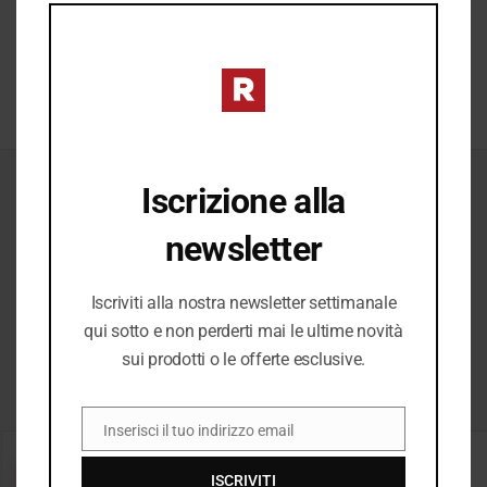
completare ogni look.
MO
SCOPRI →
Iscrizione alla
ICONICI
newsletter
Il Meglio del
Iscriviti alla nostra newsletter settimanale
qui sotto e non perderti mai le ultime novità
Meglio
sui prodotti o le offerte esclusive.
Inserisci il tuo indirizzo email
EMAIL
−20%
−20%
ISCRIVITI
SALDI
SALDI