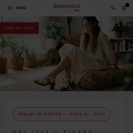
0
MENU
FINO AL −50%
SALDI IN CORSO — FINO AL −50%
DAL 1925 — PIAZZA