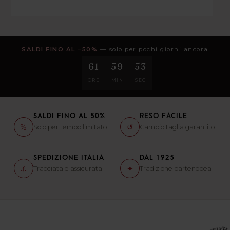
SALDI FINO AL −50%
— solo per pochi giorni ancora
61
59
52
ORE
MIN
SEC
SALDI FINO AL 50%
RESO FACILE
%
↺
Solo per tempo limitato
Cambio taglia garantito
SPEDIZIONE ITALIA
DAL 1925
⚓
✦
Tracciata e assicurata
Tradizione partenopea