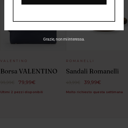
Grazie, non mi interessa.
VALENTINO
ROMANELLI
Borsa VALENTINO
Sandali Romanelli
79,99€
39,99€
99,99€
49,99€
Ultimi 2 pezzi disponibili
Molto richiesto questa settimana