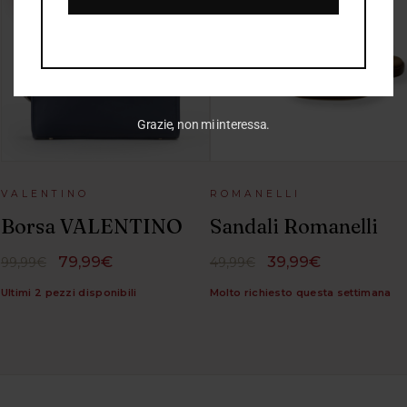
Grazie, non mi interessa.
VALENTINO
ROMANELLI
Borsa VALENTINO
Sandali Romanelli
79,99€
39,99€
99,99€
49,99€
Ultimi 2 pezzi disponibili
Molto richiesto questa settimana