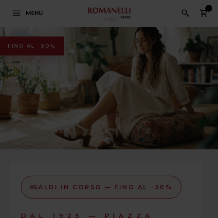
0
MENU
FINO AL −50%
SALDI IN CORSO — FINO AL −50%
DAL 1925 — PIAZZA