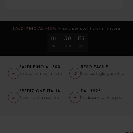
SALDI FINO AL −50%
— solo per pochi giorni ancora
61
59
51
ORE
MIN
SEC
SALDI FINO AL 50%
RESO FACILE
%
↺
Solo per tempo limitato
Cambio taglia garantito
SPEDIZIONE ITALIA
DAL 1925
⚓
✦
Tracciata e assicurata
Tradizione partenopea