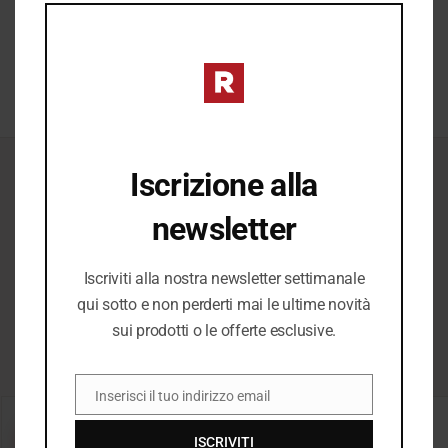
completare ogni look.
MO
SCOPRI →
Iscrizione alla
ICONICI
newsletter
Il Meglio del
Iscriviti alla nostra newsletter settimanale
qui sotto e non perderti mai le ultime novità
Meglio
sui prodotti o le offerte esclusive.
Inserisci il tuo indirizzo email
EMAIL
−20%
−20%
ISCRIVITI
SALDI
SALDI