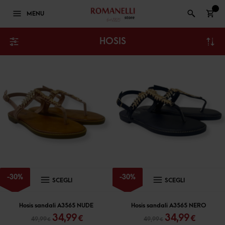
0
MENU
HOSIS
Questo
Questo
-
30
%
-
30
%
SCEGLI
SCEGLI
prodotto
prodott
ha
ha
Hosis sandali A3565 NUDE
Hosis sandali A3565 NERO
Il
Il
Il
Il
34,99
34,99
€
€
più
più
49,99
49,99
€
€