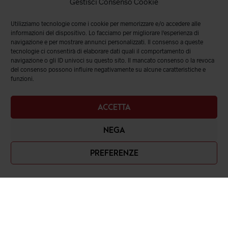
Gestisci Consenso Cookie
Utilizziamo tecnologie come i cookie per memorizzare e/o accedere alle
informazioni del dispositivo. Lo facciamo per migliorare l'esperienza di
navigazione e per mostrare annunci personalizzati. Il consenso a queste
tecnologie ci consentirà di elaborare dati quali il comportamento di
navigazione o gli ID univoci su questo sito. Il mancato consenso o la revoca
del consenso possono influire negativamente su alcune caratteristiche e
funzioni.
ACCETTA
NEGA
PREFERENZE
Romanelli srl