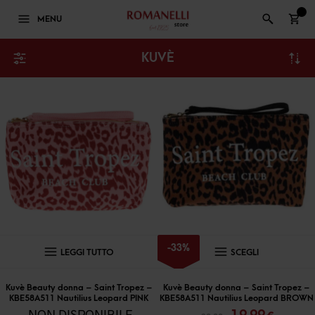
0
MENU
KUVÈ
Questo
-
33
%
LEGGI TUTTO
SCEGLI
prodott
ha
Kuvè Beauty donna – Saint Tropez –
Kuvè Beauty donna – Saint Tropez –
KBE58A511 Nautilius Leopard PINK
KBE58A511 Nautilius Leopard BROWN
più
Il
Il
NON DISPONIBILE