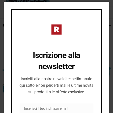
CLO
del
THIS
prodott
MOD
LEGGI TUTTO
LEGGI TUTTO
Kuvè Borsa donna – Saint Tropez –
Kuvè Beauty donna – Saint Tropez –
KBS58A01L Nautilius Leopard BLU
KBE58A511 Nautilius Multicolor
MULTICOLOR
NON DISPONIBILE
NON DISPONIBILE
Iscrizione alla
newsletter
Iscriviti alla nostra newsletter settimanale
qui sotto e non perderti mai le ultime novità
sui prodotti o le offerte esclusive.
Inserisci il tuo indirizzo email
LEGGI TUTTO
LEGGI TUTTO
EMAIL