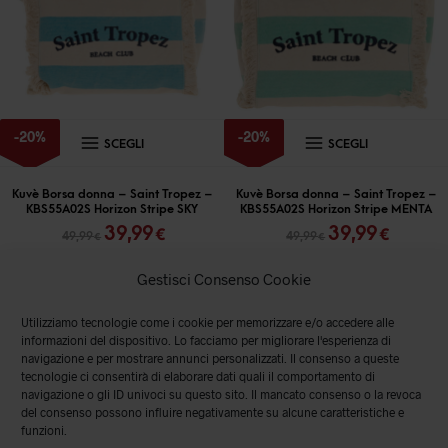
scelte
scelte
nella
nella
pagina
pagina
del
del
prodotto
prodott
Questo
Questo
-
20
%
-
20
%
SCEGLI
SCEGLI
prodotto
prodott
ha
ha
Kuvè Borsa donna – Saint Tropez –
Kuvè Borsa donna – Saint Tropez –
KBS55A02S Horizon Stripe SKY
KBS55A02S Horizon Stripe MENTA
più
più
Il
Il
Il
Il
39,99
39,99
€
€
49,99
49,99
€
€
varianti.
varianti
prezzo
prezzo
prezzo
prezz
originale
attuale
originale
attual
Le
Le
Gestisci Consenso Cookie
era:
è:
era:
è:
opzioni
opzioni
49,99 €.
39,99 €.
49,99 €.
39,99 
Utilizziamo tecnologie come i cookie per memorizzare e/o accedere alle
possono
posson
informazioni del dispositivo. Lo facciamo per migliorare l'esperienza di
essere
essere
navigazione e per mostrare annunci personalizzati. Il consenso a queste
tecnologie ci consentirà di elaborare dati quali il comportamento di
scelte
scelte
navigazione o gli ID univoci su questo sito. Il mancato consenso o la revoca
del consenso possono influire negativamente su alcune caratteristiche e
nella
nella
funzioni.
pagina
pagina