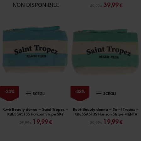
più
Il
Il
NON DISPONIBILE
39,99
€
49,99
€
varianti
prezzo
prezz
originale
attual
Le
era:
è:
opzioni
49,99 €.
39,99 
posson
essere
scelte
nella
pagina
del
prodott
Questo
Questo
-
33
%
-
33
%
SCEGLI
SCEGLI
prodotto
prodott
ha
ha
Kuvè Beauty donna – Saint Tropez –
Kuvè Beauty donna – Saint Tropez –
KBE55A513S Horizon Stripe SKY
KBE55A513S Horizon Stripe MENTA
più
più
Il
Il
Il
Il
19,99
19,99
€
€
29,99
29,99
€
€
varianti.
varianti
prezzo
prezzo
prezzo
prezz
originale
attuale
originale
attual
Le
Le