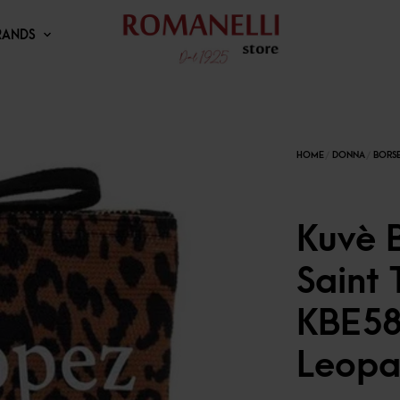
RANDS
Kuvè 
Saint 
KBE58
Leop