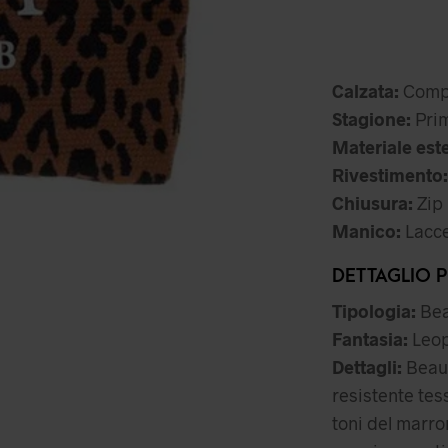
Calzata:
Comp
Stagione:
Prim
Materiale est
Rivestimento:
Chiusura:
Zip
Manico:
Lacce
DETTAGLIO 
Tipologia:
Bea
Fantasia:
Leop
Dettagli:
Beaut
resistente tes
toni del marro