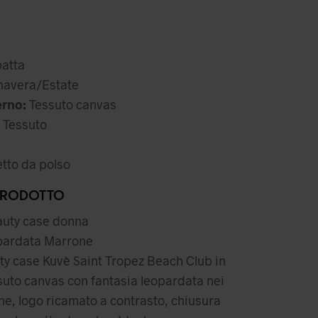
atta
avera/Estate
erno:
Tessuto canvas
Tessuto
tto da polso
PRODOTTO
uty case donna
ardata Marrone
y case Kuvè Saint Tropez Beach Club in
suto canvas con fantasia leopardata nei
ne, logo ricamato a contrasto, chiusura