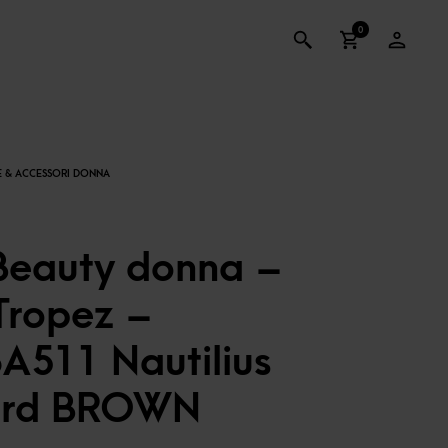
0
Beauty donna –
Tropez –
A511 Nautilius
ard BROWN