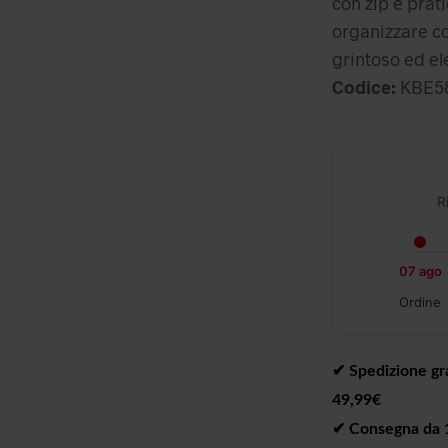
con zip e prati
organizzare co
grintoso ed el
Codice:
KBE58
R
07 ago
Ordine
✔︎ Spedizione gra
49,99€
✔︎ Consegna da 1 