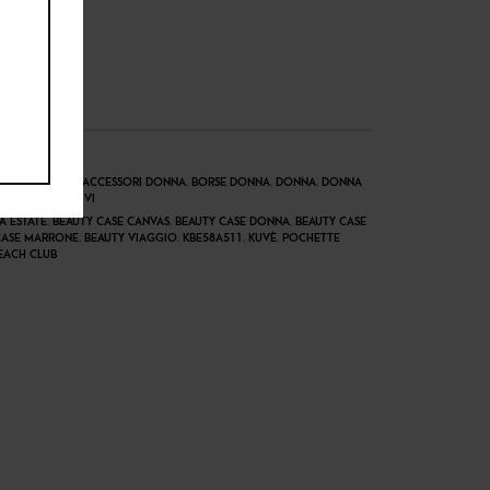
ONNA
,
BORSE & ACCESSORI DONNA
,
BORSE DONNA
,
DONNA
,
DONNA
NNA
,
NUOVI ARRIVI
A ESTATE
,
BEAUTY CASE CANVAS
,
BEAUTY CASE DONNA
,
BEAUTY CASE
CASE MARRONE
,
BEAUTY VIAGGIO
,
KBE58A511
,
KUVÈ
,
POCHETTE
EACH CLUB