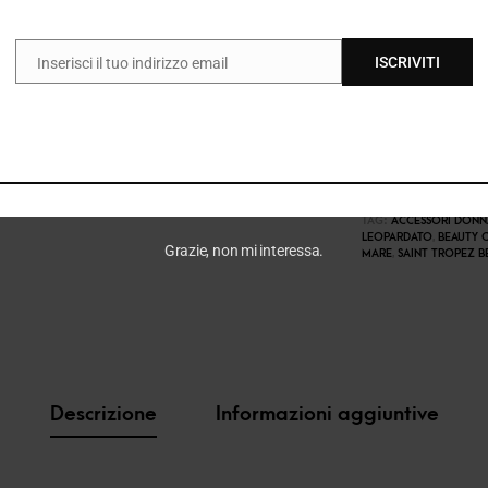
ISCRIVITI
Inserisci il tuo indirizzo email
EMAIL
COD:
38639_884
CATEGORIE:
BEAUTY D
P/E 2026
,
E26
,
E26 DO
TAG:
ACCESSORI DONN
LEOPARDATO
,
BEAUTY 
Grazie, non mi interessa.
MARE
,
SAINT TROPEZ B
Descrizione
Informazioni aggiuntive