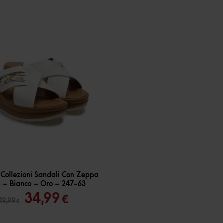
 Collezioni Sandali Con Zeppa
 – Bianco – Oro – 247-63
Il
Il
34,99
€
49,99
€
prezzo
prezzo