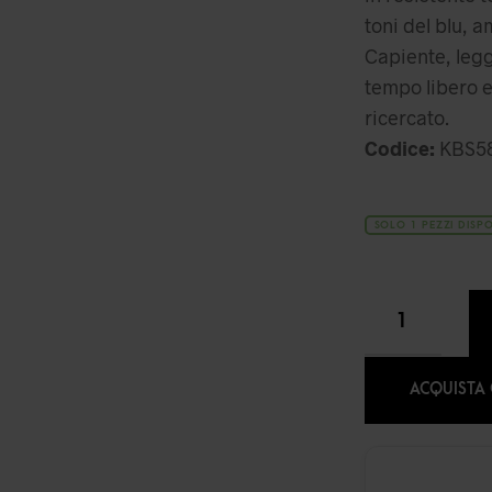
toni del blu, 
Capiente, legge
tempo libero e
ricercato.
Codice:
KBS5
SOLO 1 PEZZI DISPO
ACQUISTA