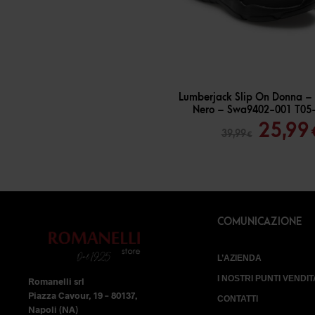
-
35
%
Lumberjack Slip On Donna –
Nero – Swa9402-001 T05
Il
25,99
39,99
€
prezz
origin
era:
39,99 
COMUNICAZIONE
L’AZIENDA
I NOSTRI PUNTI VENDIT
Romanelli srl
Piazza Cavour, 19 – 80137,
CONTATTI
Napoli (NA)