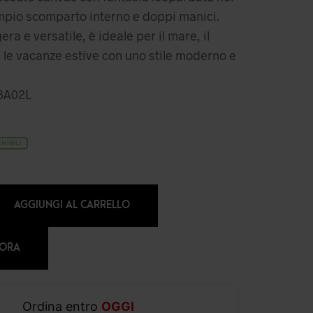
ampio scomparto interno e doppi manici.
ra e versatile, è ideale per il mare, il
 le vacanze estive con uno stile moderno e
8A02L
NIBILI
AGGIUNGI AL CARRELLO
 ORA
Ordina entro
OGGI