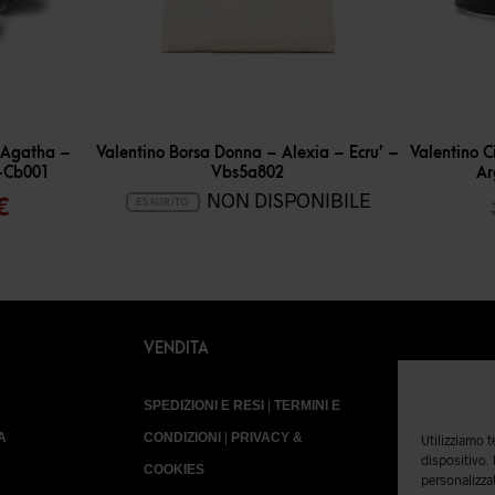
-
30
%
 Agatha –
Valentino Borsa Donna – Alexia – Ecru’ –
Valentino C
-Cb001
Vbs5a802
Ar
Il
NON DISPONIBILE
€
ESAURITO
o
prezzo
ale
attuale
è:
€.
25,99 €.
VENDITA
SPEDIZIONI E RESI
|
TERMINI E
A
CONDIZIONI
|
PRIVACY &
Utilizziamo 
dispositivo.
COOKIES
personalizzat