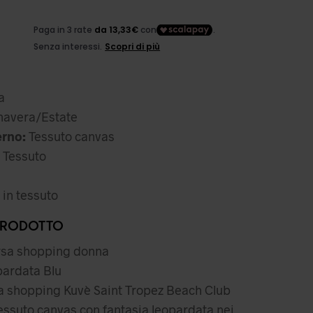
ezzo
l
iginale
prezzo
a:
attuale
a
,99 €.
è:
avera/Estate
39,99 €.
erno:
Tessuto canvas
Tessuto
in tessuto
PRODOTTO
sa shopping donna
ardata Blu
 shopping Kuvè Saint Tropez Beach Club
tessuto canvas con fantasia leopardata nei