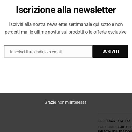
Iscrizione alla newsletter
Iscriviti alla nostra newsletter settimanale qui sotto e non
perderti mai le ultime novità sui prodotti o le offerte esclusive.
ISCRIVITI
Inserisci il tuo indirizzo email
EMAIL
Grazie, non mi interessa.
COD:
38637_813_148
CATEGORIE:
BEAUTY D
P/E 2026
,
E26
,
E26 DO