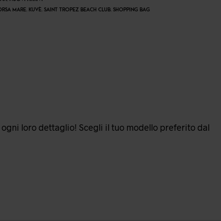
ORSA MARE
,
KUVÈ
,
SAINT TROPEZ BEACH CLUB
,
SHOPPING BAG
gni loro dettaglio! Scegli il tuo modello preferito dal