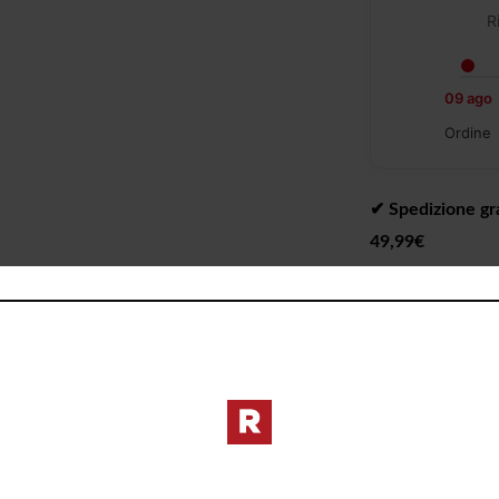
R
09 ago
Ordine
✔︎ Spedizione gra
49,99€
✔︎ Consegna da 1 
✔︎ Ritiro gratuit
I PREZZI DE
DIVERSI DAL 