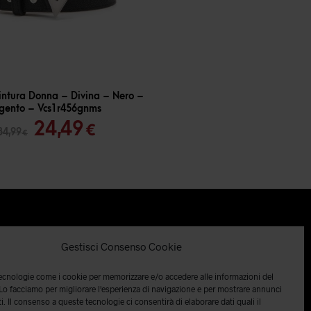
intura Donna – Divina – Nero –
gento – Vcs1r456gnms
Il
Il
24,49
€
34,99
€
prezzo
prezzo
originale
attuale
era:
è:
34,99 €.
24,49 €.
Gestisci Consenso Cookie
tecnologie come i cookie per memorizzare e/o accedere alle informazioni del
 Lo facciamo per migliorare l'esperienza di navigazione e per mostrare annunci
i. Il consenso a queste tecnologie ci consentirà di elaborare dati quali il