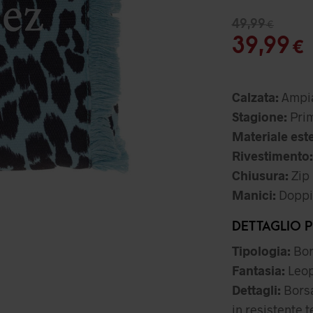
Il
49,99
€
pr
I
39,99
€
or
er
Calzata:
Ampi
49
Stagione:
Prim
Materiale est
Rivestimento:
Chiusura:
Zip
Manici:
Doppi 
DETTAGLIO 
Tipologia:
Bor
Fantasia:
Leop
Dettagli:
Borsa
in resistente 