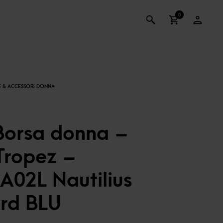
0
Borsa donna –
Tropez –
A02L Nautilius
rd BLU