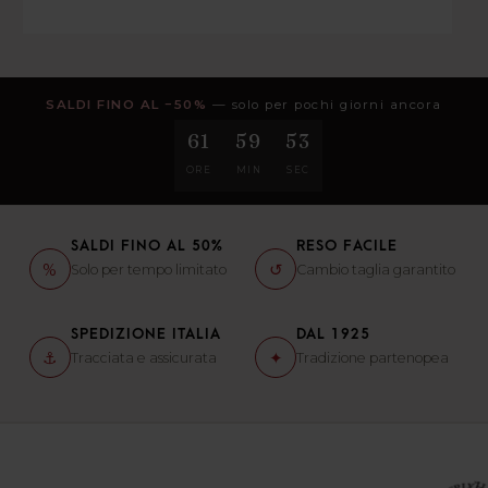
SALDI FINO AL −50%
— solo per pochi giorni ancora
61
59
52
ORE
MIN
SEC
SALDI FINO AL 50%
RESO FACILE
%
↺
Solo per tempo limitato
Cambio taglia garantito
SPEDIZIONE ITALIA
DAL 1925
⚓
✦
Tracciata e assicurata
Tradizione partenopea