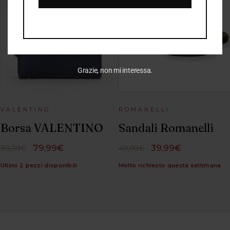
Grazie, non mi interessa.
VALENTINO
ROMANELLI
Borsa VALENTINO
Sandali Romanelli
79,99€
39,99€
99,99€
49,99€
Ultimi 2 pezzi disponibili
Molto richiesto questa settimana