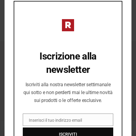
completare ogni look.
MO
SCOPRI →
Iscrizione alla
ICONICI
newsletter
Il Meglio del
Iscriviti alla nostra newsletter settimanale
qui sotto e non perderti mai le ultime novità
Meglio
sui prodotti o le offerte esclusive.
Inserisci il tuo indirizzo email
EMAIL
−20%
−20%
ISCRIVITI
SALDI
SALDI