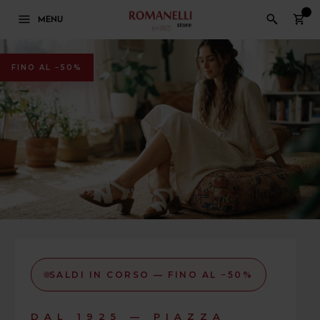
0
MENU
FINO AL −50%
SALDI IN CORSO — FINO AL −50%
DAL 1925 — PIAZZA