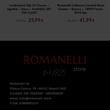
ha
ha
Lumberjack Slip On Donna –
Romanelli Collezioni Sandali Bassi
Agatha – Nero – Swa9402-001
Donna – Bianco – 14909 Fondo
più
più
T05-Cb001
5095 Npr
Il
Il
Il
Il
varianti.
varianti.
25,99
41,99
€
€
39,99
59,99
€
€
prezzo
prezzo
prezzo
prezzo
Le
Le
originale
attuale
originale
attual
opzioni
opzioni
era:
è:
era:
è:
39,99 €.
25,99 €.
59,99 €.
41,99 €
possono
possono
essere
essere
scelte
scelte
nella
nella
pagina
pagina
del
del
prodotto
prodotto
Romanelli srl
Piazza Cavour, 19 – 80137, Napoli (NA)
Contatti: 081 3532548 – 3897958093
email: info@romanelli.store
P.IVA: 07869951215