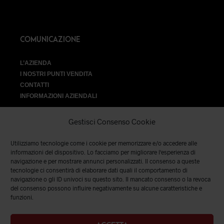
COMUNICAZIONE
L’AZIENDA
I NOSTRI PUNTI VENDITA
CONTATTI
INFORMAZIONI AZIENDALI
Gestisci Consenso Cookie
Utilizziamo tecnologie come i cookie per memorizzare e/o accedere alle
VENDITA
informazioni del dispositivo. Lo facciamo per migliorare l'esperienza di
navigazione e per mostrare annunci personalizzati. Il consenso a queste
tecnologie ci consentirà di elaborare dati quali il comportamento di
SPEDIZIONI E RESI
|
TERMINI E CONDIZIONI
|
PRIVACY &
navigazione o gli ID univoci su questo sito. Il mancato consenso o la revoca
COOKIES
del consenso possono influire negativamente su alcune caratteristiche e
funzioni.