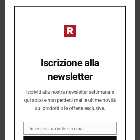
THIS
MOD
Iscrizione alla
COD:
34545_2300
newsletter
CATEGORIE:
BORSE & ACCESSORI DONNA
,
BORSE DONNA
,
DONNA
,
DONNA P/E
2026
,
E26
,
E26 DONNA
,
NUOVI ARRIVI
,
VEDI TUTTO ACCESSORI DONNA
Iscriviti alla nostra newsletter settimanale
TAG:
BORSA
,
BORSA DONNA
qui sotto e non perderti mai le ultime novità
sui prodotti o le offerte esclusive.
Descrizione
Inserisci il tuo indirizzo email
EMAIL