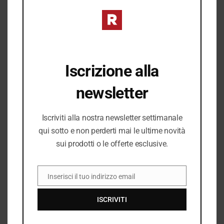
Il
Il
58,40
varianti.
€
145,99
€
prezzo
prezzo
Le
originale
attuale
opzioni
era:
è:
possono
145,99 €.
58,40 €.
essere
Iscrizione alla
scelte
newsletter
nella
pagina
Iscriviti alla nostra newsletter settimanale
del
qui sotto e non perderti mai le ultime novità
prodotto
sui prodotti o le offerte esclusive.
Inserisci il tuo indirizzo email
EMAIL
ISCRIVITI