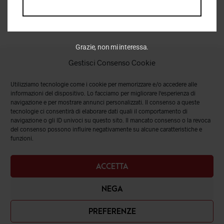
Grazie, non mi interessa.
Gestisci Consenso Cookie
Utilizziamo tecnologie come i cookie per memorizzare e/o accedere alle
informazioni del dispositivo. Lo facciamo per migliorare l'esperienza di
navigazione e per mostrare annunci personalizzati. Il consenso a queste
tecnologie ci consentirà di elaborare dati quali il comportamento di
navigazione o gli ID univoci su questo sito. Il mancato consenso o la revoca
del consenso possono influire negativamente su alcune caratteristiche e
funzioni.
ACCETTA
NEGA
PREFERENZE