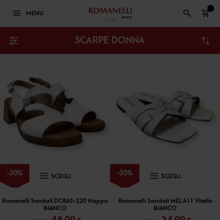
0
MENU
SCARPE DONNA
Questo
Questo
-
30
%
-
30
%
SCEGLI
SCEGLI
prodotto
prodott
ha
ha
Romanelli Sandali DC860-220 Nappa
Romanelli Sandali MELA11 Vitello
BIANCO
BIANCO
più
più
Il
Il
Il
Il