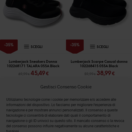
essere
essere
scelte
scelte
nella
nella
pagina
pagina
del
del
prodotto
prodott
Questo
Questo
-
35
%
-
35
%
SCEGLI
SCEGLI
prodotto
prodott
ha
ha
Lumberjack Sneakers Donna
Lumberjack Scarpe Casual donna
102268171 TALARA 055A Black
102268415 055A Black
più
più
Il
Il
Il
Il
45,49
38,99
€
€
69,99
59,99
€
€
varianti.
varianti
prezzo
prezzo
prezzo
prezz
originale
attuale
originale
attual
Le
Le
Gestisci Consenso Cookie
era:
è:
era:
è:
opzioni
opzioni
69,99 €.
45,49 €.
59,99 €.
38,99 
Utilizziamo tecnologie come i cookie per memorizzare e/o accedere alle
possono
posson
informazioni del dispositivo. Lo facciamo per migliorare l'esperienza di
essere
essere
navigazione e per mostrare annunci personalizzati. Il consenso a queste
tecnologie ci consentirà di elaborare dati quali il comportamento di
scelte
scelte
navigazione o gli ID univoci su questo sito. Il mancato consenso o la revoca
del consenso possono influire negativamente su alcune caratteristiche e
nella
nella
funzioni.