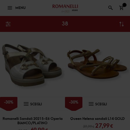
0
MENU
38
Questo
Questo
-
30
%
-
30
%
SCEGLI
SCEGLI
prodotto
prodott
ha
ha
Romanelli Sandali 20215-E6 Operla
Queen Helena sandali L14 GOLD
BIANCO/PLATINO
Il
Il
27,99
€
più
più
39,99
€
Il
Il