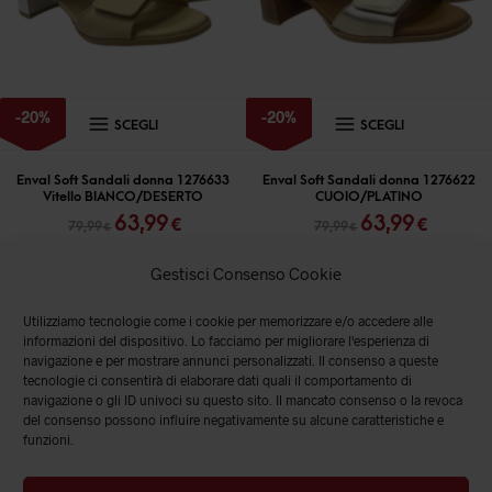
nella
nella
pagina
pagina
del
del
prodotto
prodott
Questo
Questo
-
20
%
-
20
%
SCEGLI
SCEGLI
prodotto
prodott
ha
ha
Enval Soft Sandali donna 1276633
Enval Soft Sandali donna 1276622
Vitello BIANCO/DESERTO
CUOIO/PLATINO
più
più
Il
Il
Il
Il
63,99
63,99
€
€
79,99
79,99
€
€
varianti.
varianti
prezzo
prezzo
prezzo
prezz
originale
attuale
originale
attual
Le
Le
Gestisci Consenso Cookie
era:
è:
era:
è:
opzioni
opzioni
79,99 €.
63,99 €.
79,99 €.
63,99 
Utilizziamo tecnologie come i cookie per memorizzare e/o accedere alle
possono
posson
informazioni del dispositivo. Lo facciamo per migliorare l'esperienza di
essere
essere
navigazione e per mostrare annunci personalizzati. Il consenso a queste
tecnologie ci consentirà di elaborare dati quali il comportamento di
scelte
scelte
navigazione o gli ID univoci su questo sito. Il mancato consenso o la revoca
del consenso possono influire negativamente su alcune caratteristiche e
nella
nella
funzioni.
pagina
pagina
del
del