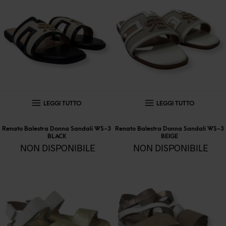
39,99 €.
27,99 
posson
essere
scelte
nella
pagina
del
prodott
LEGGI TUTTO
LEGGI TUTTO
Renato Balestra Donna Sandali WS-3
Renato Balestra Donna Sandali WS-3
BLACK
BEIGE
NON DISPONIBILE
NON DISPONIBILE