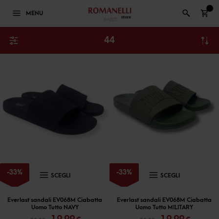
0
MENU
44
Questo
Questo
-
33
%
-
33
%
SCEGLI
SCEGLI
prodotto
prodott
ha
ha
Everlast sandali EV068M Ciabatta
Everlast sandali EV068M Ciabatta
Uomo Tutto NAVY
Uomo Tutto MILITARY
più
più
Il
Il
Il
Il