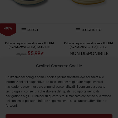
nella
nella
pagina
pagina
del
del
prodotto
prodott
Questo
-
30
%
SCEGLI
LEGGI TUTTO
prodotto
ha
Pitas scarpe casual uomo TULUM
Pitas scarpe casual uomo TULUM
(S26M-WVE-TLM) MARINO
(S26M-WVE-TLM) BEIGE
più
Il
Il
NON DISPONIBILE
55,99
€
79,99
€
varianti.
prezzo
prezzo
originale
attuale
Le
Gestisci Consenso Cookie
era:
è:
opzioni
79,99 €.
55,99 €.
Utilizziamo tecnologie come i cookie per memorizzare e/o accedere alle
possono
informazioni del dispositivo. Lo facciamo per migliorare l'esperienza di
essere
navigazione e per mostrare annunci personalizzati. Il consenso a queste
tecnologie ci consentirà di elaborare dati quali il comportamento di
scelte
navigazione o gli ID univoci su questo sito. Il mancato consenso o la revoca
del consenso possono influire negativamente su alcune caratteristiche e
nella
funzioni.
pagina
del