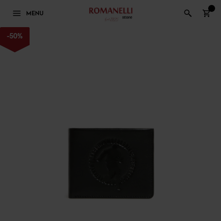
0
MENU
-
50
%