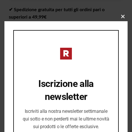
✔︎ Spedizione gratuita per tutti gli ordini pari o
superiori a 49,99€
CLO
✔︎ Consegna da 1 a 4 giorni lavorativi in tutta Italia
THIS
MOD
✔︎ Ritiro gratuito in negozio disponibile
I PREZZI DEL NEGOZIO ROMANELLI POSSONO ESSERE
DIVERSI DAL NEGOZIO ONLINE
Iscrizione alla
newsletter
Iscriviti alla nostra newsletter settimanale
qui sotto e non perderti mai le ultime novità
sui prodotti o le offerte esclusive.