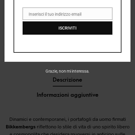
Inserisci il tuo indirizzo email
EMAIL
COD:
34110_2300_148
ISCRIVITI
CATEGORIE:
BORSE & ACCESSORI UOMO
,
PORTAFOGLI UOMO
,
UOMO
,
VEDI
TUTTO ACCESSORI UOMO
TAG:
PORTAFOGLI
,
PORTAFOGLI UOMO
Grazie, non mi interessa.
Descrizione
Informazioni aggiuntive
Dinamici e contemporanei, i portafogli da uomo firmati
Bikkembergs
riflettono lo stile di vita di uno spirito libero
e cosmopolita che desidera muoversi in anticipo sulle