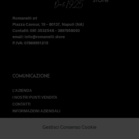
del
del
prodotto
prodotto
Romanelli srl
Piazza Cavour, 19 – 80137, Napoli (NA)
Contatti: 081 3532548 – 3897958093
email: info@romanelli.store
P.IVA: 07869951215
COMUNICAZIONE
L’AZIENDA
I NOSTRI PUNTI VENDITA
CONTATTI
INFORMAZIONI AZIENDALI
Gestisci Consenso Cookie