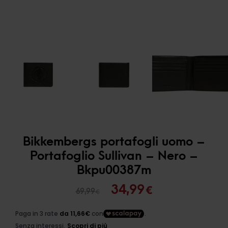
Bikkembergs portafogli uomo –
Portafoglio Sullivan – Nero –
Bkpu00387m
Il
Il
34,99
€
69,99
€
prezzo
prezzo
originale
attuale