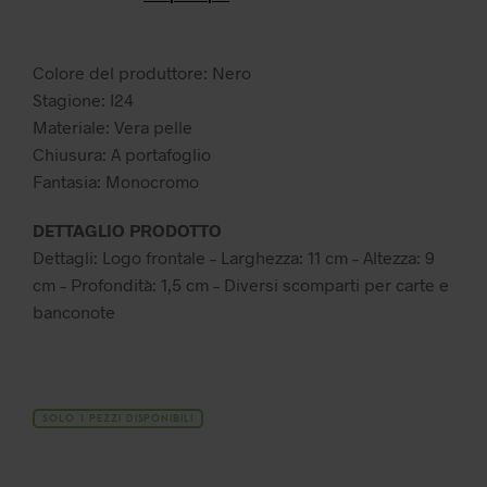
era:
è:
69,99 €.
34,99 €.
Colore del produttore: Nero
Stagione: I24
Materiale: Vera pelle
Chiusura: A portafoglio
Fantasia: Monocromo
DETTAGLIO PRODOTTO
Dettagli: Logo frontale – Larghezza: 11 cm – Altezza: 9
cm – Profondità: 1,5 cm – Diversi scomparti per carte e
banconote
SOLO 1 PEZZI DISPONIBILI