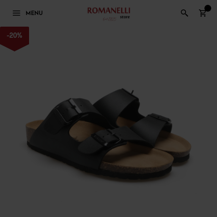
0
MENU
-
20
%