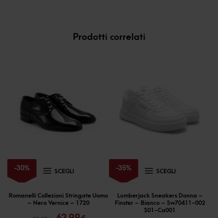
Prodotti correlati
Questo
Questo
-
30
%
-
35
%
SCEGLI
SCEGLI
prodotto
prodotto
ha
ha
Romanelli Collezioni Stringate Uomo
Lumberjack Sneakers Donna –
– Nero Vernice – 1720
Finster – Bianco – Sw70411-002
più
più
Il
Il
S01-Ca001
62,99