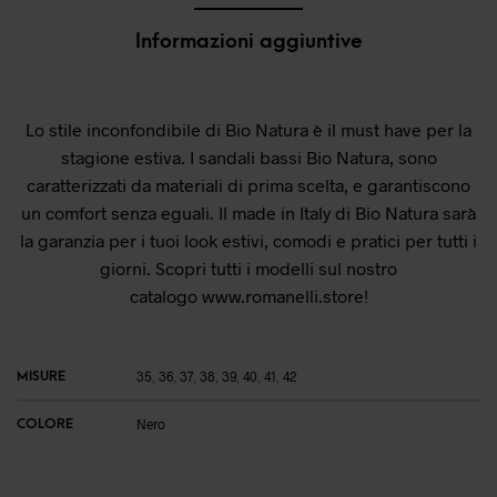
Informazioni aggiuntive
Lo stile inconfondibile di Bio Natura è il must have per la
stagione estiva. I sandali bassi Bio Natura, sono
caratterizzati da materiali di prima scelta, e garantiscono
un comfort senza eguali. Il made in Italy di Bio Natura sarà
la garanzia per i tuoi look estivi, comodi e pratici per tutti i
giorni. Scopri tutti i modelli sul nostro
catalogo
www.romanelli.store
!
MISURE
35
,
36
,
37
,
38
,
39
,
40
,
41
,
42
COLORE
Nero