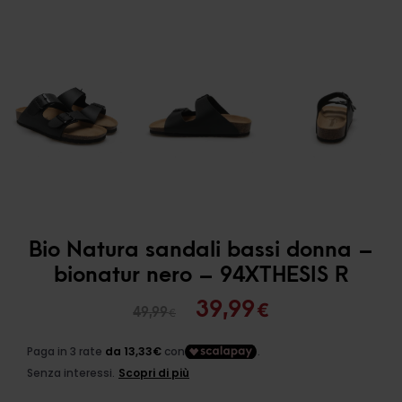
Bio Natura sandali bassi donna –
bionatur nero – 94XTHESIS R
Il
Il
39,99
€
49,99
€
prezzo
prezzo
originale
attuale
era:
è: