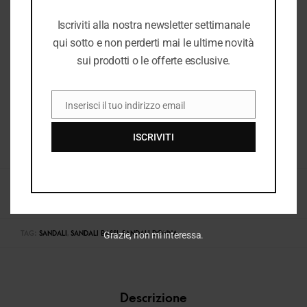
Iscriviti alla nostra newsletter settimanale
qui sotto e non perderti mai le ultime novità
sui prodotti o le offerte esclusive.
Inserisci il tuo indirizzo email
EMAIL
ISCRIVITI
COD:
35340_10033
CATEGORIE:
DONNA
,
DONNA P/E 2026
,
E25
,
E25 DONNA
,
E26
,
E26 DONNA
,
NUOVI ARRIVI
,
SANDALI BASSI DONNA
,
SANDALI COMFORT DONNA
,
SANDALI
DONNA
,
VEDI TUTTO DONNA
Grazie, non mi interessa.
TAG:
SANDALI
,
SANDALI BASSI
,
SANDALI DONNA
Descrizione