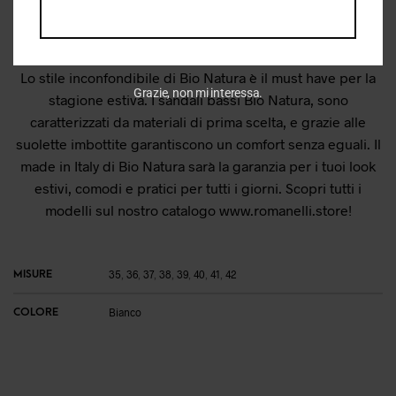
Informazioni aggiuntive
Lo stile inconfondibile di Bio Natura è il must have per la
Grazie, non mi interessa.
stagione estiva. I sandali bassi Bio Natura, sono
caratterizzati da materiali di prima scelta, e grazie alle
suolette imbottite garantiscono un comfort senza eguali. Il
made in Italy di Bio Natura sarà la garanzia per i tuoi look
estivi, comodi e pratici per tutti i giorni. Scopri tutti i
modelli sul nostro catalogo
www.romanelli.store
!
MISURE
35
,
36
,
37
,
38
,
39
,
40
,
41
,
42
COLORE
Bianco