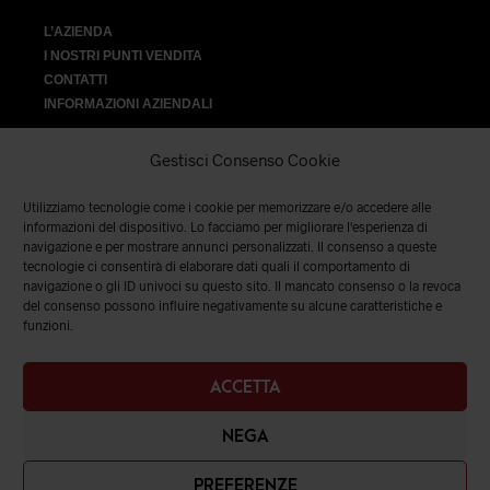
L’AZIENDA
I NOSTRI PUNTI VENDITA
CONTATTI
INFORMAZIONI AZIENDALI
Gestisci Consenso Cookie
Utilizziamo tecnologie come i cookie per memorizzare e/o accedere alle
VENDITA
informazioni del dispositivo. Lo facciamo per migliorare l'esperienza di
navigazione e per mostrare annunci personalizzati. Il consenso a queste
tecnologie ci consentirà di elaborare dati quali il comportamento di
SPEDIZIONI E RESI
|
TERMINI E CONDIZIONI
|
PRIVACY &
navigazione o gli ID univoci su questo sito. Il mancato consenso o la revoca
COOKIES
del consenso possono influire negativamente su alcune caratteristiche e
funzioni.
ACCETTA
NEGA
PREFERENZE