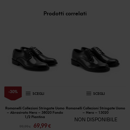
Prodotti correlati
Questo
Questo
-
30
%
SCEGLI
SCEGLI
prodotto
prodotto
ha
ha
Romanelli Collezioni Stringate Uomo
Romanelli Collezioni Stringate Uomo
– Abrasivato Nero – 38020 Fondo
– Nero – 13020
più
più
1/2 Piantina
NON DISPONIBILE
Il
Il
varianti.
varianti.
69,99
€
99,99
€
prezzo
prezzo