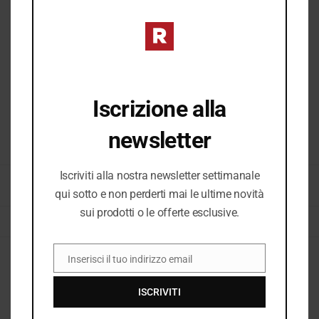
Iscrizione alla
newsletter
COD:
25162_4657
Iscriviti alla nostra newsletter settimanale
CATEGORIE:
DONNA
,
E25
,
E25 DONNA
,
SANDALI BASSI DONNA
,
SANDALI
qui sotto e non perderti mai le ultime novità
DONNA
,
VEDI TUTTO DONNA
sui prodotti o le offerte esclusive.
TAG:
SANDALI
,
SANDALI BASSI
,
SANDALI DONNA
Inserisci il tuo indirizzo email
EMAIL
Descrizione
ISCRIVITI