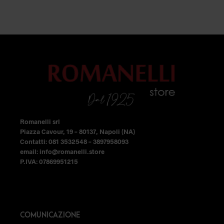
Le
Le
originale
attuale
opzioni
opzioni
era:
è:
99,99 €.
69,99 €.
possono
possono
essere
essere
scelte
scelte
nella
nella
pagina
pagina
del
del
prodotto
prodotto
Romanelli srl
Piazza Cavour, 19 – 80137, Napoli (NA)
Contatti: 081 3532548 – 3897958093
email: info@romanelli.store
P.IVA: 07869951215
COMUNICAZIONE