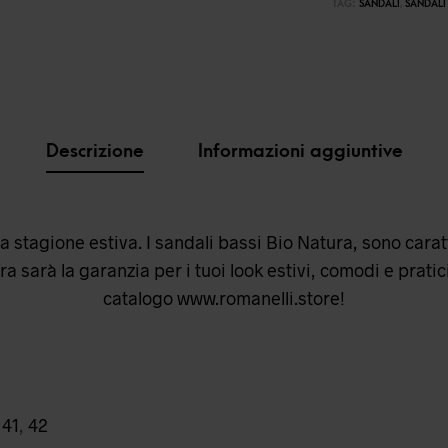
TAG:
SANDALI
,
SANDALI 
Descrizione
Informazioni aggiuntive
la stagione estiva. I sandali bassi Bio Natura, sono cara
a sarà la garanzia per i tuoi look estivi, comodi e pratici p
catalogo
www.romanelli.store
!
,
41
,
42