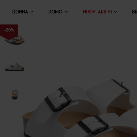
DONNA
UOMO
NUOVI ARRIVI
B
-
20
%