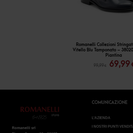
-
30
%
Romanelli Collezioni String
Vitello Blu Tamponato – 3802
Piantina
Il
69,99
99,99
€
prezz
origin
era:
99,99 
COMUNICAZIONE
L’AZIENDA
I NOSTRI PUNTI VENDIT
Romanelli srl