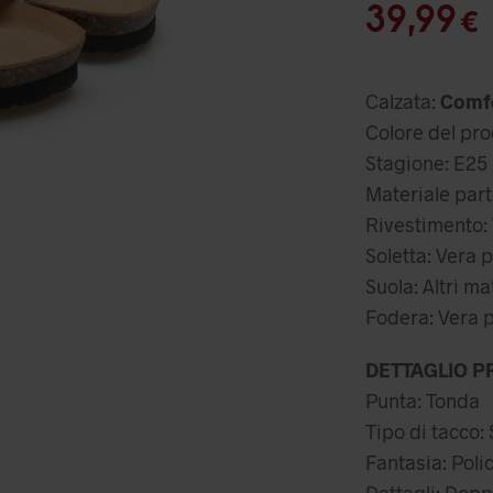
pr
I
39,99
€
or
er
Calzata:
Comf
49
Colore del pr
Stagione: E25
Materiale part
Rivestimento: 
Soletta: Vera p
Suola: Altri ma
Fodera: Vera p
DETTAGLIO P
Punta: Tonda
Tipo di tacco: 
Fantasia: Pol
Dettagli: Doppi