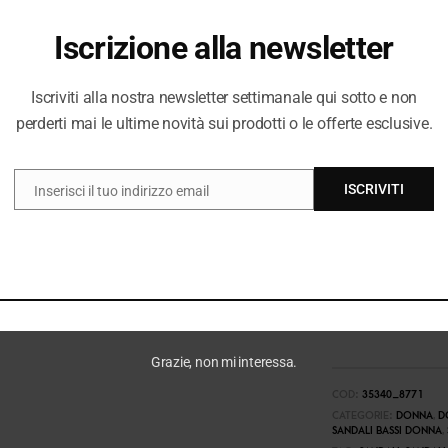
Iscrizione alla newsletter
Iscriviti alla nostra newsletter settimanale qui sotto e non
perderti mai le ultime novità sui prodotti o le offerte esclusive.
ISCRIVITI
Inserisci il tuo indirizzo email
EMAIL
Grazie, non mi interessa.
COD:
35340_8771
CATEGORIE:
DONNA
,
D
SANDALI BASSI DONNA
,