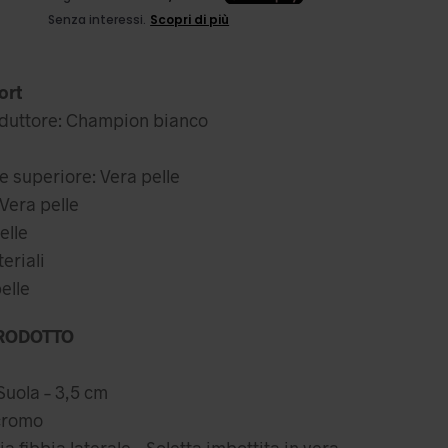
ezzo
l
iginale
prezzo
a:
attuale
ort
,99 €.
è:
oduttore: Champion bianco
39,99 €.
e superiore: Vera pelle
Vera pelle
elle
teriali
elle
RODOTTO
Suola – 3,5 cm
icromo
a fibbia laterale – Soletta imbottita in vera