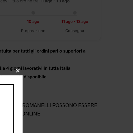
icevi il tuo ordine tra
11 ago - 13 ago
10 ago
11 ago - 13 ago
Preparazione
Consegna
tuita per tutti gli ordini pari o superiori a
a 4 giorni lavorativi in tutta Italia
CLOSE
o in negozio disponibile
THIS
MODULE
L NEGOZIO ROMANELLI POSSONO ESSERE
NEGOZIO ONLINE