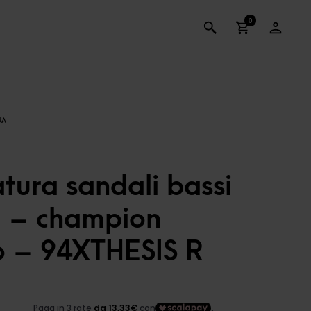
0
tura sandali bassi
 – champion
o – 94XTHESIS R