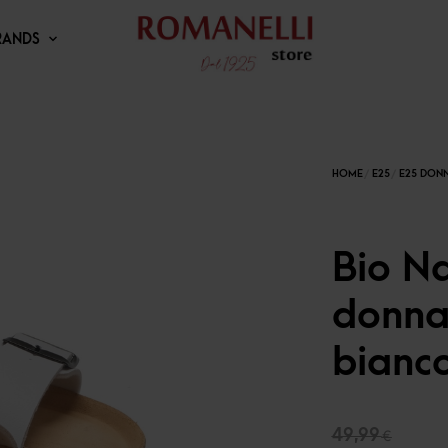
RANDS
Bio Na
donna
bianc
Il
49,99
€