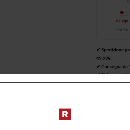
R
07 ago
Ordine
✔︎ Spedizione gra
49,99€
✔︎ Consegna da 1 
✔︎ Ritiro gratuit
I PREZZI DE
DIVERSI DAL 