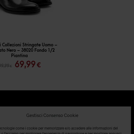
 Collezioni Stringate Uomo –
ato Nero – 38020 Fondo 1/2
Piantina
Il
Il
69,99
€
99,99
€
prezzo
prezzo
originale
attuale
era:
è:
99,99 €.
69,99 €.
Gestisci Consenso Cookie
tecnologie come i cookie per memorizzare e/o accedere alle informazioni del
 Lo facciamo per migliorare l'esperienza di navigazione e per mostrare annunci