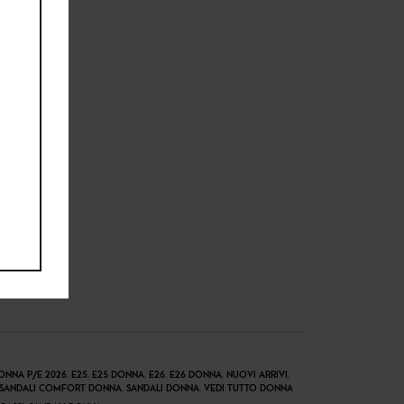
ONNA P/E 2026
,
E25
,
E25 DONNA
,
E26
,
E26 DONNA
,
NUOVI ARRIVI
,
SANDALI COMFORT DONNA
,
SANDALI DONNA
,
VEDI TUTTO DONNA