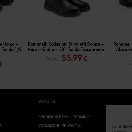
-
30
%
-
30
%
ate Uomo –
Romanelli Collezioni Stivaletti Donna –
Romanelli
0 Fondo 1/2
Nero – Giallo – 501 Fondo Trasparente
Abrasiv
Il
Il
55,99
€
79,99
Il
€
€
prezzo
prezzo
o
prezzo
originale
attuale
ale
attuale
era:
è:
è:
79,99 €.
55,99 €.
€.
69,99 €.
VENDITA
SPEDIZIONI E RESI
|
TERMINI E
A
CONDIZIONI
|
PRIVACY &
Utilizziamo 
dispositivo.