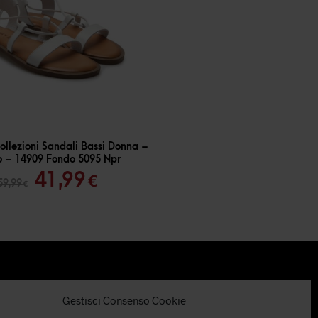
ollezioni Sandali Bassi Donna –
o – 14909 Fondo 5095 Npr
Il
Il
41,99
€
59,99
€
prezzo
prezzo
originale
attuale
era:
è:
59,99 €.
41,99 €.
Gestisci Consenso Cookie