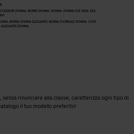
8
ACCESSORI DONNA
,
BORSE DONNA
,
DONNA
,
DONNA P/E 2026
,
E26
,
IVI
DONNA
,
BORSA DONNA ELEGANTE
,
BORSA FLOREALE DONNA
,
CAFE
A ELEGANTE DONNA
 senza rinunciare alla classe, caratterizza ogni tipo di
talogo il tuo modello preferito!