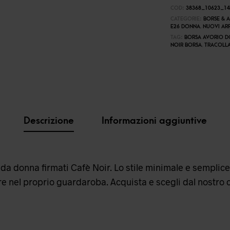
COD:
38368_10623_14
CATEGORIE:
BORSE & 
E26 DONNA
,
NUOVI ARR
TAG:
BORSA AVORIO 
NOIR BORSA
,
TRACOLL
Descrizione
Informazioni aggiuntive
i da donna firmati Cafè Noir. Lo stile minimale e semplice,
e nel proprio guardaroba. Acquista e scegli dal nostro ca