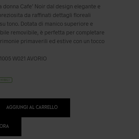
 donna Cafe’ Noir dal design elegante e
eziosita da raffinati dettagli floreali
 su tono. Dotata di manico superiore e
abile removibile, è perfetta per completare
cerimonie primaverili ed estive con un tocco
005 W021 AVORIO
NIBILI
AGGIUNGI AL CARRELLO
 ORA