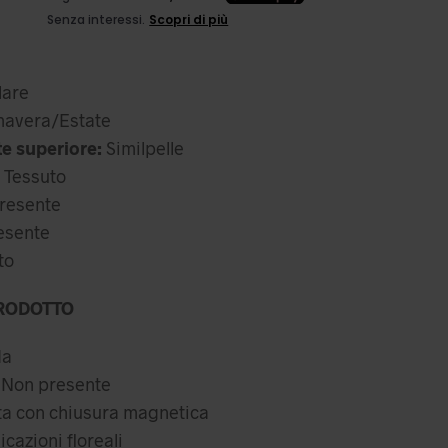
ezzo
l
iginale
prezzo
a:
attuale
are
,99 €.
è:
avera/Estate
69,99 €.
te superiore:
Similpelle
Tessuto
resente
esente
to
RODOTTO
da
Non presente
a con chiusura magnetica
cazioni floreali