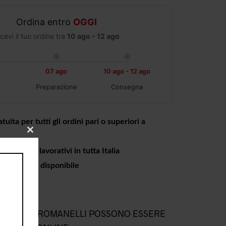
Ordina entro
OGGI
cevi il tuo ordine tra
10 ago - 12 ago
07 ago
10 ago - 12 ago
Preparazione
Consegna
tuita per tutti gli ordini pari o superiori a
CLOSE
THIS
a 4 giorni lavorativi in tutta Italia
MODULE
o in negozio disponibile
L NEGOZIO ROMANELLI POSSONO ESSERE