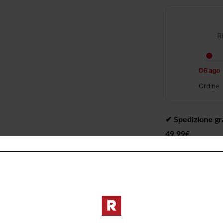
Ri
06 ago
Ordine
✔︎ Spedizione gra
49,99€
✔︎ Consegna da 1 
✔︎ Ritiro gratuit
I PREZZI DE