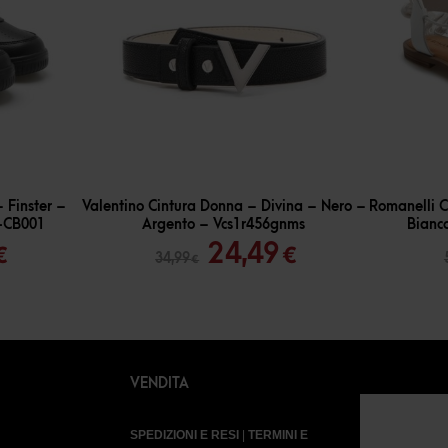
-
30
%
-
30
%
 Finster –
Valentino Cintura Donna – Divina – Nero –
Romanelli C
-CB001
Argento – Vcs1r456gnms
Bianc
Il
Il
Il
24,49
€
€
34,99
€
o
prezzo
prezzo
prezzo
ale
attuale
originale
attuale
è:
era:
è:
€.
32,49 €.
34,99 €.
24,49 €.
VENDITA
SPEDIZIONI E RESI
|
TERMINI E