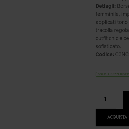
Dettagli:
Borsa
femminile, impr
applicati tono
tracolla regol
outfit chic e 
sofisticato.
Codice:
C3NC1
SOLO 1 PEZZI DISPO
ACQUISTA