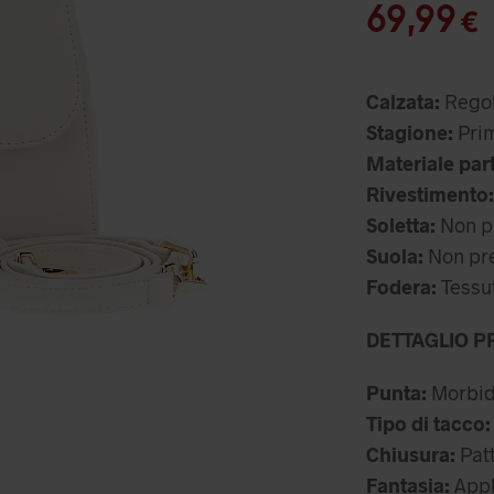
pr
I
69,99
€
or
er
Calzata:
Regol
99
Stagione:
Prim
Materiale par
Rivestimento:
Soletta:
Non p
Suola:
Non pr
Fodera:
Tessu
DETTAGLIO P
Punta:
Morbi
Tipo di tacco:
Chiusura:
Patt
Fantasia:
Appli