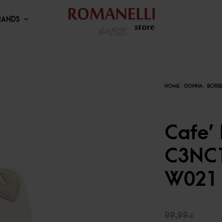
RANDS
Cafe’
C3NC1
W021 
Il
99,99
€