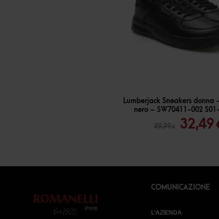
-
35
%
Lumberjack Sneakers donna –
nero – SW70411-002 S01
Il
32,49
49,99
€
prezz
origin
era:
49,99 
COMUNICAZIONE
L’AZIENDA