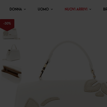
DONNA
UOMO
NUOVI ARRIVI
B
-
30
%