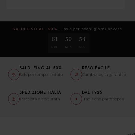
SALDI FINO AL −50%
— solo per pochi giorni ancora
61
59
52
ORE
MIN
SEC
SALDI FINO AL 50%
RESO FACILE
%
↺
Solo per tempo limitato
Cambio taglia garantito
SPEDIZIONE ITALIA
DAL 1925
⚓
✦
Tracciata e assicurata
Tradizione partenopea