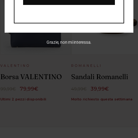
Grazie, non mi interessa.
VALENTINO
ROMANELLI
Borsa VALENTINO
Sandali Romanelli
79,99€
39,99€
99,99€
49,99€
Ultimi 2 pezzi disponibili
Molto richiesto questa settimana