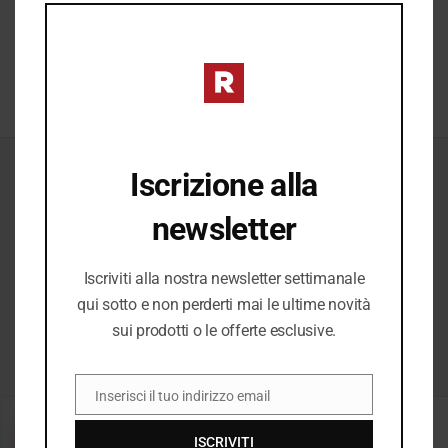
completare ogni look.
MO
SCOPRI →
Iscrizione alla
ICONICI
newsletter
Il Meglio del
Iscriviti alla nostra newsletter settimanale
qui sotto e non perderti mai le ultime novità
Meglio
sui prodotti o le offerte esclusive.
Inserisci il tuo indirizzo email
EMAIL
−20%
−20%
ISCRIVITI
SALDI
SALDI