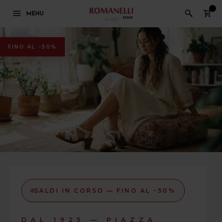
0
MENU
FINO AL −50%
SALDI IN CORSO — FINO AL −50%
DAL 1925 — PIAZZA