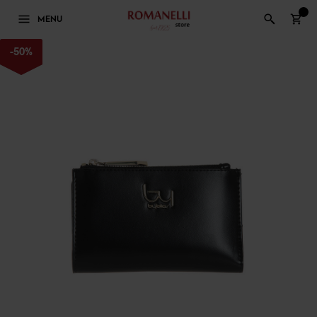
0
MENU
-
50
%