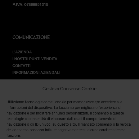
P.IVA: 07869951215
COMUNICAZIONE
L’AZIENDA
I NOSTRI PUNTI VENDITA
CONTATTI
INFORMAZIONI AZIENDALI
Gestisci Consenso Cookie
Utilizziamo tecnologie come i cookie per memorizzare e/o accedere alle
VENDITA
informazioni del dispositivo. Lo facciamo per migliorare l'esperienza di
navigazione e per mostrare annunci personalizzati. Il consenso a queste
tecnologie ci consentirà di elaborare dati quali il comportamento di
SPEDIZIONI E RESI
|
TERMINI E CONDIZIONI
|
PRIVACY &
navigazione o gli ID univoci su questo sito. Il mancato consenso o la revoca
COOKIES
del consenso possono influire negativamente su alcune caratteristiche e
funzioni.