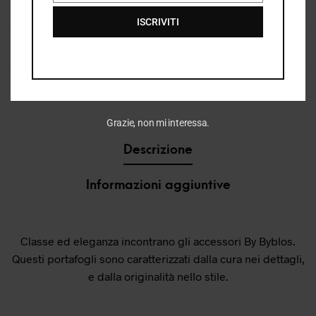
COD:
37362_2300_148
ISCRIVITI
CATEGORIE:
BORSE & ACCESSORI DONNA
,
DONNA
,
I26
,
I26 DONNA
,
PORTAFOGLI DONNA
,
VEDI TUTTO ACCESSORI DONNA
TAG:
PORTAFOGLI
,
PORTAFOGLI DONNA
Grazie, non mi interessa.
Descrizione
Informazioni aggiuntive
Classe ed eleganza incontrano gli accessori By Byblos.
Questi portafogli sono caratterizzati dalla cura nei dettagli,
e dalla originalità nello stile.