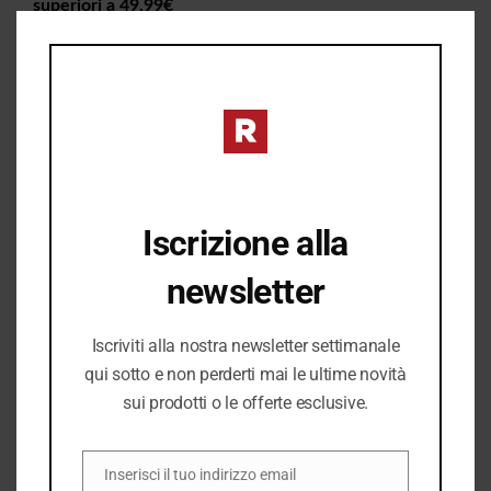
superiori a 49,99€
CLO
THIS
✔︎ Consegna da 1 a 4 giorni lavorativi in tutta Italia
MOD
✔︎ Ritiro gratuito in negozio disponibile
I PREZZI DEL NEGOZIO ROMANELLI POSSONO ESSERE
DIVERSI DAL NEGOZIO ONLINE
Iscrizione alla
newsletter
Iscriviti alla nostra newsletter settimanale
qui sotto e non perderti mai le ultime novità
sui prodotti o le offerte esclusive.
Inserisci il tuo indirizzo email
EMAIL