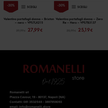
Questo
Questo
-
30
%
-
30
%
SCEGLI
SCEGLI
prodotto
prodotto
ha
ha
Valentino portafogli donna – Brixton
Valentino portafogli donna – Zero
– nero – VPS7LX215
Re – Nero – VPS7B3137
più
più
Il
Il
Il
Il
27,99
25,19
€
€
39,99
35,99
€
€
prezzo
prezzo
prezzo
prezzo
varianti.
varianti.
originale
attuale
originale
attual
Le
Le
era:
è:
era:
è:
opzioni
opzioni
39,99 €.
27,99 €.
35,99 €.
25,19 €
possono
possono
essere
essere
scelte
scelte
nella
nella
pagina
pagina
del
del
Romanelli srl
prodotto
prodotto
Piazza Cavour, 19 – 80137, Napoli (NA)
Contatti: 081 3532548 – 3897958093
email: info@romanelli.store