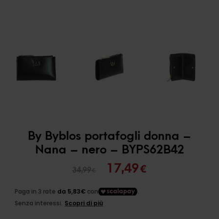
By Byblos portafogli donna –
Nana – nero – BYPS62B42
Il
Il
17,49
€
34,99
€
prezzo
prezzo
originale
attuale
era:
è: