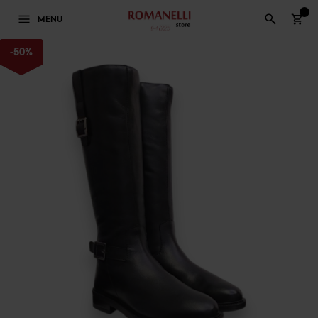
0
MENU
-
50
%