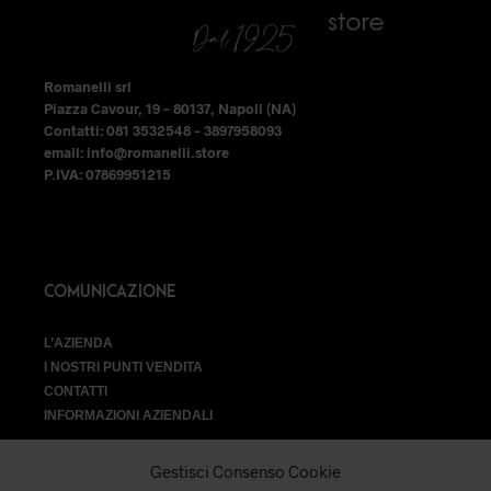
nella
nella
pagina
pagina
del
del
Romanelli srl
prodotto
prodotto
Piazza Cavour, 19 – 80137, Napoli (NA)
Contatti: 081 3532548 – 3897958093
email: info@romanelli.store
P.IVA: 07869951215
COMUNICAZIONE
L’AZIENDA
I NOSTRI PUNTI VENDITA
CONTATTI
INFORMAZIONI AZIENDALI
Gestisci Consenso Cookie