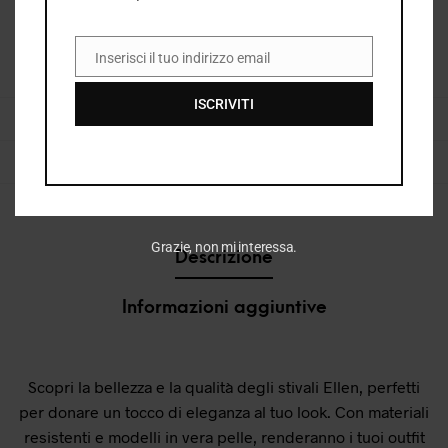
Ellen
Inserisci il tuo indirizzo email
EMAIL
COD:
37905_2262
ISCRIVITI
CATEGORIE:
DONNA
,
I26
,
I26 DONNA
,
STIVALI DONNA
,
VEDI TUTTO DONNA
TAG:
STIVALI
,
STIVALI DONNA
Grazie, non mi interessa.
Descrizione
Informazioni aggiuntive
Scopri la bellezza e la qualità degli stivali Ellen, perfetti
per donare un tocco di eleganza al tuo look. Con materiali
resistenti e modelli in vera pelle, renderanno i tuoi outfit