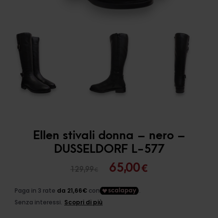
Ellen stivali donna – nero –
DUSSELDORF L-577
Il
Il
65,00
€
129,99
€
prezzo
prezzo
originale
attuale
era:
è: