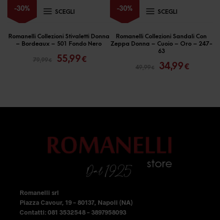
Questo
Questo
-
30
%
-
30
%
SCEGLI
SCEGLI
prodotto
prodotto
ha
ha
Romanelli Collezioni Stivaletti Donna
Romanelli Collezioni Sandali Con
– Bordeaux – 501 Fondo Nero
Zeppa Donna – Cuoio – Oro – 247-
più
più
Il
Il
63
55,99
Il
Il
€
79,99
€
prezzo
prezzo
varianti.
varianti.
34,99
€
49,99
€
prezzo
prezzo
originale
attuale
Le
Le
originale
attual
era:
è:
opzioni
opzioni
era:
è:
79,99 €.
55,99 €.
49,99 €.
34,99 €
possono
possono
essere
essere
scelte
scelte
nella
nella
pagina
pagina
del
del
prodotto
prodotto
Romanelli srl
Piazza Cavour, 19 – 80137, Napoli (NA)
Contatti: 081 3532548 – 3897958093