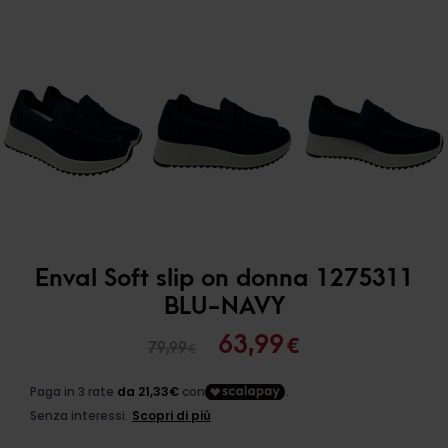
Enval Soft slip on donna 1275311
BLU-NAVY
Il
Il
63,99
€
79,99
€
prezzo
prezzo
originale
attuale
era:
è: