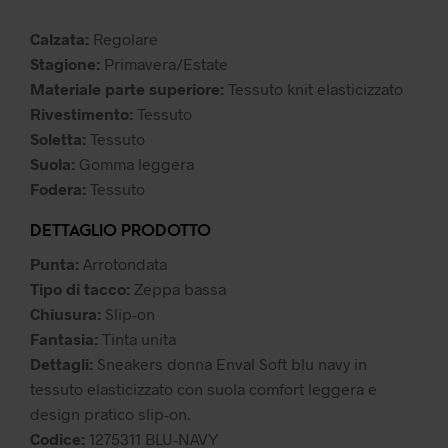
79,99 €.
63,99 €.
Calzata:
Regolare
Stagione:
Primavera/Estate
Materiale parte superiore:
Tessuto knit elasticizzato
Rivestimento:
Tessuto
Soletta:
Tessuto
Suola:
Gomma leggera
Fodera:
Tessuto
DETTAGLIO PRODOTTO
Punta:
Arrotondata
Tipo di tacco:
Zeppa bassa
Chiusura:
Slip-on
Fantasia:
Tinta unita
Dettagli:
Sneakers donna Enval Soft blu navy in
tessuto elasticizzato con suola comfort leggera e
design pratico slip-on.
Codice:
1275311 BLU-NAVY