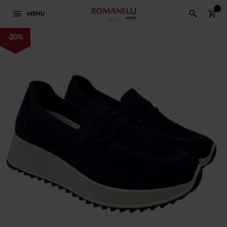
0
MENU
-
20
%