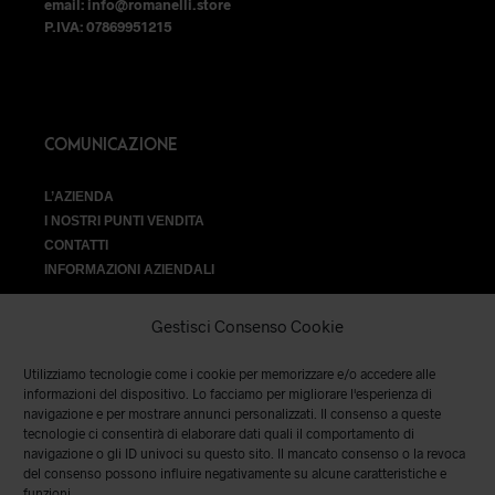
email: info@romanelli.store
P.IVA: 07869951215
COMUNICAZIONE
L’AZIENDA
I NOSTRI PUNTI VENDITA
CONTATTI
INFORMAZIONI AZIENDALI
Gestisci Consenso Cookie
Utilizziamo tecnologie come i cookie per memorizzare e/o accedere alle
VENDITA
informazioni del dispositivo. Lo facciamo per migliorare l'esperienza di
navigazione e per mostrare annunci personalizzati. Il consenso a queste
tecnologie ci consentirà di elaborare dati quali il comportamento di
SPEDIZIONI E RESI
|
TERMINI E CONDIZIONI
|
PRIVACY &
navigazione o gli ID univoci su questo sito. Il mancato consenso o la revoca
COOKIES
del consenso possono influire negativamente su alcune caratteristiche e
funzioni.