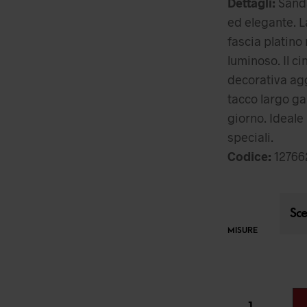
Dettagli:
Sanda
ed elegante. L
fascia platino 
luminoso. Il ci
decorativa agg
tacco largo gar
giorno. Ideale 
speciali.
Codice:
12766
MISURE