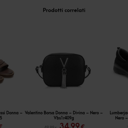
Prodotti correlati
-
30
%
-
35
%
assi Donna –
Valentino Borsa Donna – Divina – Nero –
Lumberja
5
Vbs1r409g
Nero 
Il
Il
Il
34,99
€
€
49,99