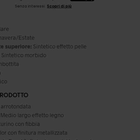
ezzo
l
iginale
prezzo
a:
attuale
are
,99 €.
è:
avera/Estate
63,99 €.
te superiore:
Sintetico effetto pelle
Sintetico morbido
mbottita
a
ico
PRODOTTO
 arrotondata
Medio largo effetto legno
urino con fibbia
or con finitura metallizzata