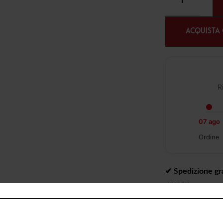
ACQUISTA
R
07 ago
Ordine
✔︎ Spedizione gra
49,99€
✔︎ Consegna da 1 
✔︎ Ritiro gratuit