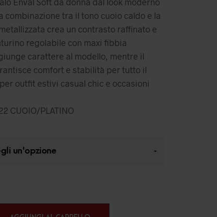
lo Enval Soft da donna dal look moderno
a combinazione tra il tono cuoio caldo e la
metallizzata crea un contrasto raffinato e
nturino regolabile con maxi fibbia
iunge carattere al modello, mentre il
antisce comfort e stabilità per tutto il
per outfit estivi casual chic e occasioni
22 CUOIO/PLATINO