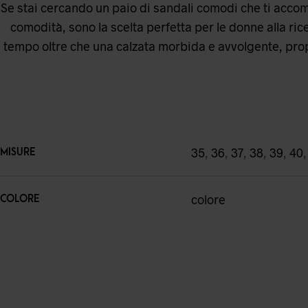
Se stai cercando un paio di sandali comodi che ti accomp
comodità, sono la scelta perfetta per le donne alla rice
tempo oltre che una calzata morbida e avvolgente, propr
35
,
36
,
37
,
38
,
39
,
40
MISURE
colore
COLORE