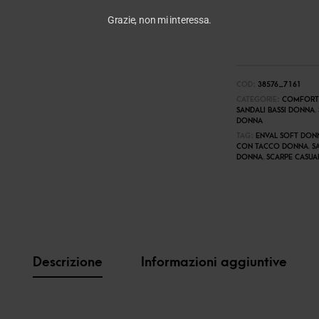
Grazie, non mi interessa.
COD:
38576_7161
CATEGORIE:
COMFORT
SANDALI BASSI DONNA
,
DONNA
TAG:
ENVAL SOFT DON
CON TACCO DONNA
,
S
DONNA
,
SCARPE CASUA
Descrizione
Informazioni aggiuntive