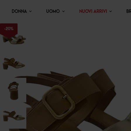
DONNA
UOMO
NUOVI ARRIVI
B
-
20
%