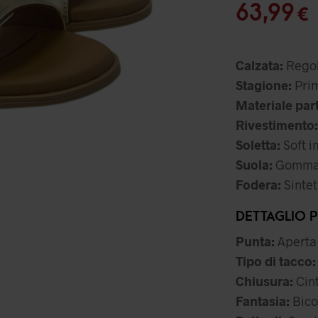
pr
I
63,99
€
or
er
Calzata:
Regol
79
Stagione:
Prim
Materiale par
Rivestimento:
Soletta:
Soft i
Suola:
Gomm
Fodera:
Sintet
DETTAGLIO 
Punta:
Aperta
Tipo di tacco:
Chiusura:
Cint
Fantasia:
Bicol