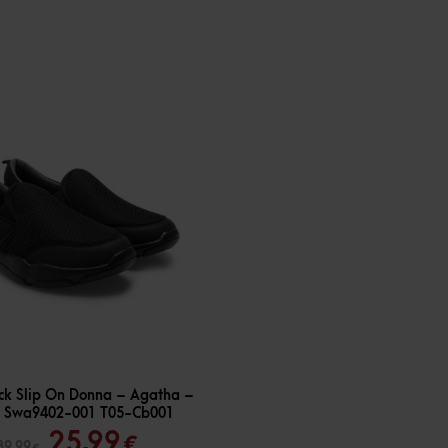
ck Slip On Donna – Agatha –
– Swa9402-001 T05-Cb001
Il
Il
25,99
€
39,99