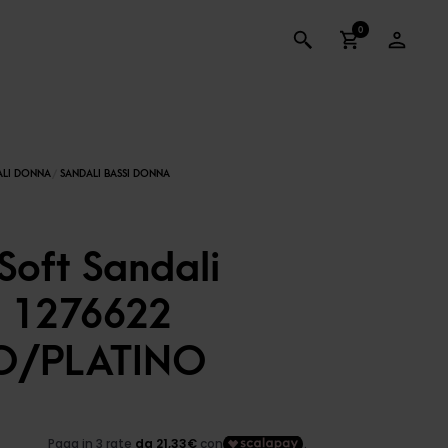
0
Soft Sandali
 1276622
O/PLATINO