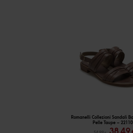
-
30
%
Romanelli Collezioni Sandali B
Pelle Taupe – 22110
Il
38,49
54,99