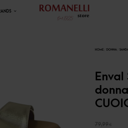
RANDS
Enval 
donna
CUOI
Il
79,99
€