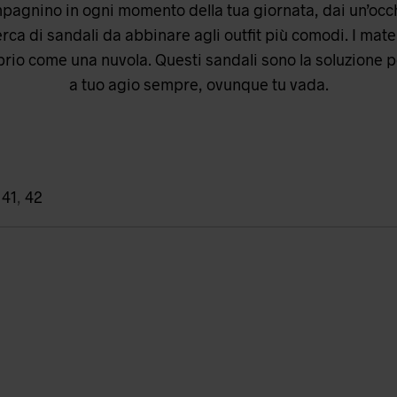
agnino in ogni momento della tua giornata, dai un’occhiata
rca di sandali da abbinare agli outfit più comodi. I mate
io come una nuvola. Questi sandali sono la soluzione pe
a tuo agio sempre, ovunque tu vada.
,
41
,
42