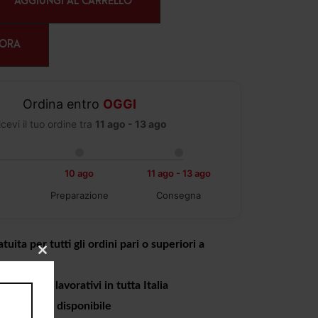
AGGIUNGI AL CARRELLO
 ORA
Ordina entro
OGGI
icevi il tuo ordine tra
11 ago - 13 ago
10 ago
11 ago - 13 ago
Preparazione
Consegna
tuita per tutti gli ordini pari o superiori a
CLOSE
THIS
MODULE
a 4 giorni lavorativi in tutta Italia
o in negozio disponibile