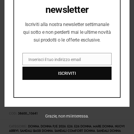
newsletter
I PREZZI DEL NEGOZIO ROMANELLI POSSONO ESSERE
DIVERSI DAL NEGOZIO ONLINE
Iscriviti alla nostra newsletter settimanale
qui sotto e non perderti mai le ultime novità
sui prodotti o le offerte esclusive.
Inserisci il tuo indirizzo email
EMAIL
ISCRIVITI
COD:
38600_10641
Grazie, non mi interessa.
CATEGORIE:
DONNA
,
DONNA P/E 2026
,
E26
,
E26 DONNA
,
MARE DONNA
,
NUOVI
ARRIVI
,
SANDALI BASSI DONNA
,
SANDALI COMFORT DONNA
,
SANDALI DONNA