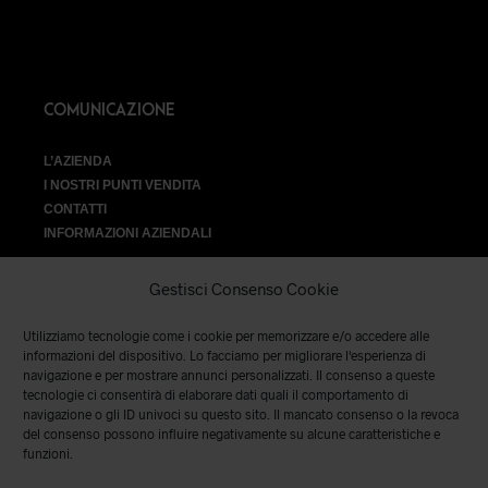
COMUNICAZIONE
L’AZIENDA
I NOSTRI PUNTI VENDITA
CONTATTI
INFORMAZIONI AZIENDALI
Gestisci Consenso Cookie
Utilizziamo tecnologie come i cookie per memorizzare e/o accedere alle
VENDITA
informazioni del dispositivo. Lo facciamo per migliorare l'esperienza di
navigazione e per mostrare annunci personalizzati. Il consenso a queste
tecnologie ci consentirà di elaborare dati quali il comportamento di
SPEDIZIONI E RESI
|
TERMINI E CONDIZIONI
|
PRIVACY &
navigazione o gli ID univoci su questo sito. Il mancato consenso o la revoca
COOKIES
del consenso possono influire negativamente su alcune caratteristiche e
funzioni.