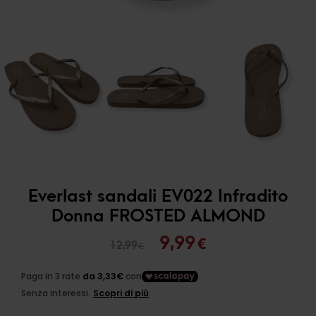
Everlast sandali EV022 Infradito
Donna FROSTED ALMOND
Il
Il
9,99
€
12,99
€
prezzo
prezzo
originale
attuale
era:
è: