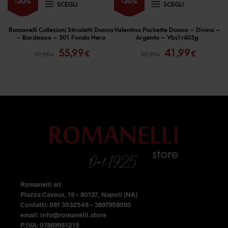
Questo
Questo
-
30
%
-
30
%
SCEGLI
SCEGLI
prodotto
prodotto
ha
ha
Romanelli Collezioni Stivaletti Donna
Valentino Pochette Donna – Divina –
– Bordeaux – 501 Fondo Nero
Argento – Vbs1r403g
più
più
Il
Il
Il
Il
55,99
41,99
€
€
79,99
59,99
€
€
prezzo
prezzo
prezzo
prezzo
varianti.
varianti.
originale
attuale
originale
attual
Le
Le
era:
è:
era:
è:
opzioni
opzioni
79,99 €.
55,99 €.
59,99 €.
41,99 €
possono
possono
essere
essere
scelte
scelte
nella
nella
pagina
pagina
del
del
Romanelli srl
prodotto
prodotto
Piazza Cavour, 19 – 80137, Napoli (NA)
Contatti: 081 3532548 – 3897958093
email: info@romanelli.store
P.IVA: 07869951215