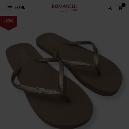
0
MENU
-
23
%