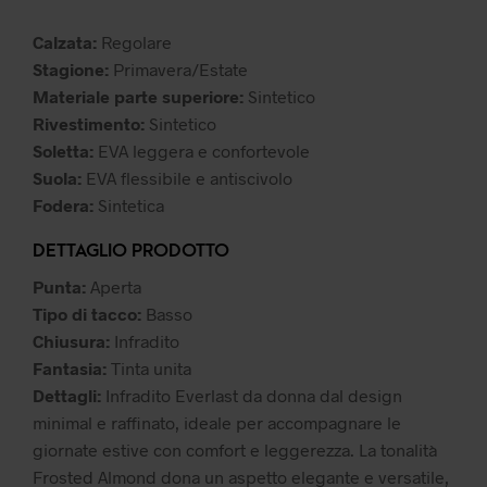
12,99 €.
9,99 €.
Calzata:
Regolare
Stagione:
Primavera/Estate
Materiale parte superiore:
Sintetico
Rivestimento:
Sintetico
Soletta:
EVA leggera e confortevole
Suola:
EVA flessibile e antiscivolo
Fodera:
Sintetica
DETTAGLIO PRODOTTO
Punta:
Aperta
Tipo di tacco:
Basso
Chiusura:
Infradito
Fantasia:
Tinta unita
Dettagli:
Infradito Everlast da donna dal design
minimal e raffinato, ideale per accompagnare le
giornate estive con comfort e leggerezza. La tonalità
Frosted Almond dona un aspetto elegante e versatile,