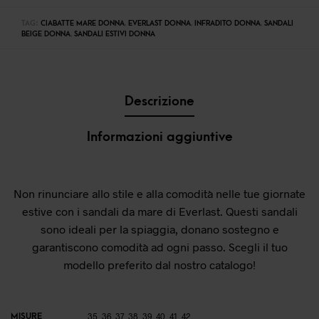
TAG:
CIABATTE MARE DONNA
,
EVERLAST DONNA
,
INFRADITO DONNA
,
SANDALI
BEIGE DONNA
,
SANDALI ESTIVI DONNA
Descrizione
Informazioni aggiuntive
Non rinunciare allo stile e alla comodità nelle tue giornate
estive con i sandali da mare di Everlast. Questi sandali
sono ideali per la spiaggia, donano sostegno e
garantiscono comodità ad ogni passo. Scegli il tuo
modello preferito dal nostro catalogo!
MISURE
35
,
36
,
37
,
38
,
39
,
40
,
41
,
42