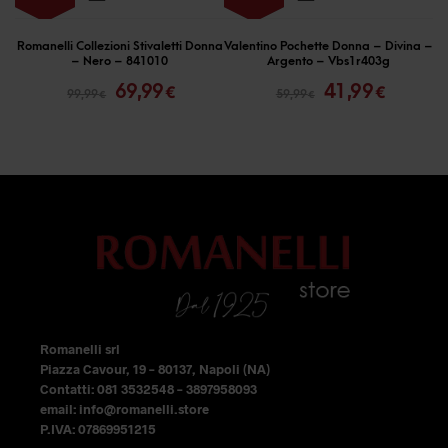
prodotto
prodotto
ha
ha
Romanelli Collezioni Stivaletti Donna
Valentino Pochette Donna – Divina –
– Nero – 841010
Argento – Vbs1r403g
più
più
Il
Il
Il
Il
69,99
41,99
€
€
99,99
59,99
€
€
prezzo
prezzo
prezzo
prezzo
varianti.
varianti.
originale
attuale
originale
attual
Le
Le
era:
è:
era:
è:
opzioni
opzioni
99,99 €.
69,99 €.
59,99 €.
41,99 €
possono
possono
essere
essere
scelte
scelte
nella
nella
pagina
pagina
del
del
Romanelli srl
prodotto
prodotto
Piazza Cavour, 19 – 80137, Napoli (NA)
Contatti: 081 3532548 – 3897958093
email: info@romanelli.store
P.IVA: 07869951215