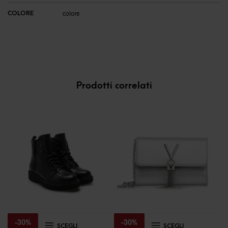
COLORE
colore
Prodotti correlati
Questo
Questo
-
30
%
-
30
%
SCEGLI
SCEGLI