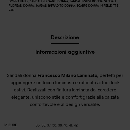
DONNA PELLE
,
SANDALI ELEGANTI DONNA
,
SANDALI ESTIVI DONNA
,
SANDALI
FLOREALI DONNA
,
SANDALI INFRADITO DONNA
,
SCARPE DONNA IN PELLE
,
Y18-
24N
Descrizione
Informazioni aggiuntive
Sandali donna
Francesco Milano Laminato
, perfetti per
aggiungere un tocco luminoso e raffinato ai tuoi look
estivi. Realizzati con finitura laminata dal carattere
elegante, uniscono stile e comfort grazie alla calzata
confortevole e al design versatile.
MISURE
35
,
36
,
37
,
38
,
39
,
40
,
41
,
42