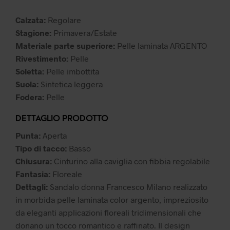
59,99 €.
30,00 €.
Calzata:
Regolare
Stagione:
Primavera/Estate
Materiale parte superiore:
Pelle laminata ARGENTO
Rivestimento:
Pelle
Soletta:
Pelle imbottita
Suola:
Sintetica leggera
Fodera:
Pelle
DETTAGLIO PRODOTTO
Punta:
Aperta
Tipo di tacco:
Basso
Chiusura:
Cinturino alla caviglia con fibbia regolabile
Fantasia:
Floreale
Dettagli:
Sandalo donna Francesco Milano realizzato
in morbida pelle laminata color argento, impreziosito
da eleganti applicazioni floreali tridimensionali che
donano un tocco romantico e raffinato. Il design