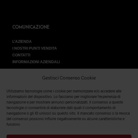
COMUNICAZIONE
L’AZIENDA
I NOSTRI PUNTI VENDITA
CONTATTI
INFORMAZIONI AZIENDALI
Gestisci Consenso Cookie
Utilizziamo tecnologie come i cookie per memorizzare e/o accedere alle
VENDITA
informazioni del dispositivo. Lo facciamo per migliorare l'esperienza di
navigazione e per mostrare annunci personalizzati. Il consenso a queste
tecnologie ci consentirà di elaborare dati quali il comportamento di
SPEDIZIONI E RESI
|
TERMINI E CONDIZIONI
|
PRIVACY &
navigazione o gli ID univoci su questo sito. Il mancato consenso o la revoca
COOKIES
del consenso possono influire negativamente su alcune caratteristiche e
funzioni.