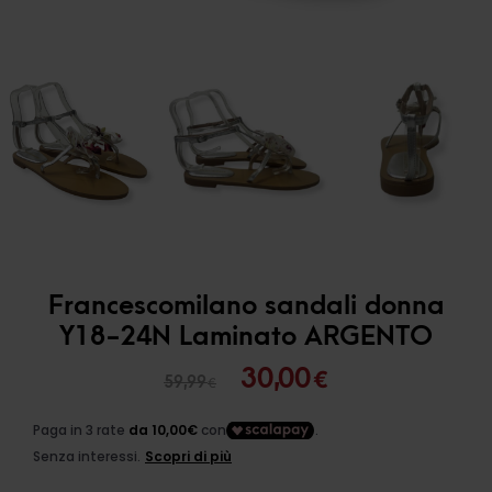
Francescomilano sandali donna
Y18-24N Laminato ARGENTO
Il
Il
30,00
€
59,99
€
prezzo
prezzo
originale
attuale
era:
è: