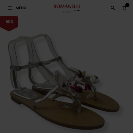
0
MENU
-
50
%