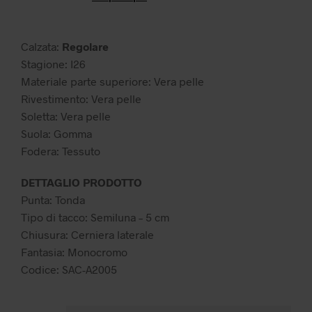
era:
è:
89,99 €.
45,00 €.
Calzata:
Regolare
Stagione: I26
Materiale parte superiore: Vera pelle
Rivestimento: Vera pelle
Soletta: Vera pelle
Suola: Gomma
Fodera: Tessuto
DETTAGLIO PRODOTTO
Punta: Tonda
Tipo di tacco: Semiluna – 5 cm
Chiusura: Cerniera laterale
Fantasia: Monocromo
Codice: SAC-A2005