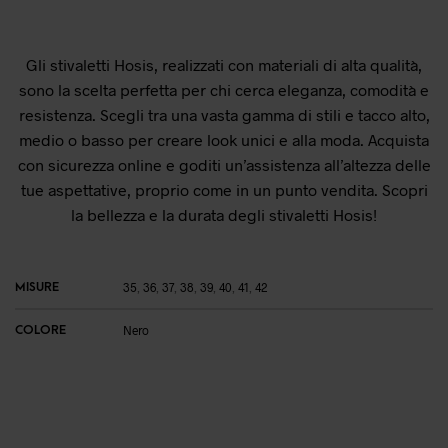
Gli stivaletti Hosis, realizzati con materiali di alta qualità,
sono la scelta perfetta per chi cerca eleganza, comodità e
resistenza. Scegli tra una vasta gamma di stili e tacco alto,
medio o basso per creare look unici e alla moda. Acquista
con sicurezza online e goditi un’assistenza all’altezza delle
tue aspettative, proprio come in un punto vendita. Scopri
la bellezza e la durata degli stivaletti Hosis!
MISURE
35
,
36
,
37
,
38
,
39
,
40
,
41
,
42
COLORE
Nero