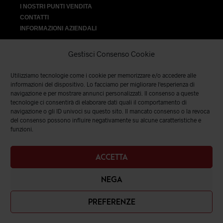
I NOSTRI PUNTI VENDITA
CONTATTI
INFORMAZIONI AZIENDALI
Gestisci Consenso Cookie
Utilizziamo tecnologie come i cookie per memorizzare e/o accedere alle
VENDITA
informazioni del dispositivo. Lo facciamo per migliorare l'esperienza di
navigazione e per mostrare annunci personalizzati. Il consenso a queste
tecnologie ci consentirà di elaborare dati quali il comportamento di
SPEDIZIONI E RESI
|
TERMINI E CONDIZIONI
|
PRIVACY &
navigazione o gli ID univoci su questo sito. Il mancato consenso o la revoca
COOKIES
del consenso possono influire negativamente su alcune caratteristiche e
funzioni.
ACCETTA
NEGA
PREFERENZE