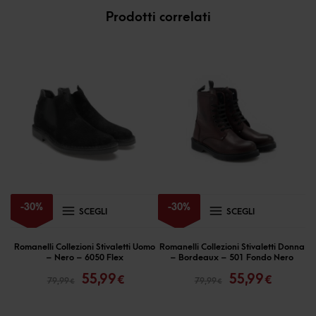
Prodotti correlati
Questo
Questo
-
30
%
-
30
%
SCEGLI
SCEGLI
prodotto
prodotto
ha
ha
Romanelli Collezioni Stivaletti Uomo
Romanelli Collezioni Stivaletti Donna
– Nero – 6050 Flex
– Bordeaux – 501 Fondo Nero
più
più
Il
Il
Il
Il
55,99
55,99
€
€
79,99
79,99
€
€
prezzo
prezzo
prezzo
prezzo
varianti.
varianti.
originale
attuale
originale
attual
Le
Le