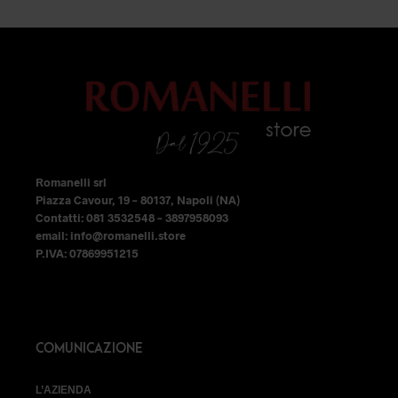
era:
è:
era:
è:
opzioni
opzioni
79,99 €.
55,99 €.
79,99 €.
55,99 €
possono
possono
essere
essere
scelte
scelte
nella
nella
pagina
pagina
del
del
Romanelli srl
prodotto
prodotto
Piazza Cavour, 19 – 80137, Napoli (NA)
Contatti: 081 3532548 – 3897958093
email: info@romanelli.store
P.IVA: 07869951215
COMUNICAZIONE
L’AZIENDA