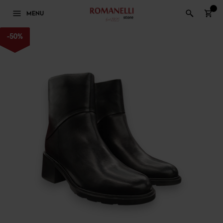
0
MENU
-
50
%