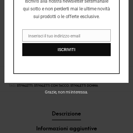
Iscriviti alla nostra newsletter settimanale
qui sotto e non perderti mai le ultime novità
sui prodotti o le offerte esclusive.
Inserisci il tuo indirizzo email
EMAIL
ISCRIVITI
COD:
37562_2262
CATEGORIE:
DONNA
,
I26
,
I26 DONNA
,
STIVALETTI DONNA
,
VEDI TUTTO DONNA
TAG:
STIVALETTI
,
STIVALETTI CON TACCO
,
STIVALETTI DONNA
Grazie, non mi interessa.
Descrizione
Informazioni aggiuntive