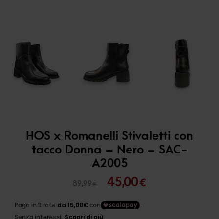
HOS x Romanelli Stivaletti con
tacco Donna – Nero – SAC-
A2005
Il
Il
45,00
€
89,99
€
prezzo
prezzo
originale
attuale