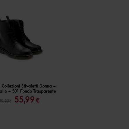
 Collezioni Stivaletti Donna –
allo – 501 Fondo Trasparente
Il
Il
55,99
€
79,99
€
prezzo
prezzo
originale
attuale
era:
è: