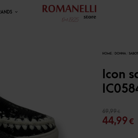
RANDS
Icon 
IC058
Il
69,99
€
pr
I
44,99
€
or
er