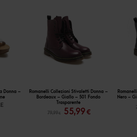
-
30
%
-
30
%
pa Donna –
Romanelli Collezioni Stivaletti Donna –
Romanelli
ene
Bordeaux – Giallo – 501 Fondo
Nero – Gi
Trasparente
LE
Il
Il
55,99
€
79,99
€
prezzo
prezzo
originale
attuale