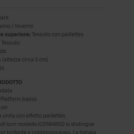
attuale
,99 €.
è:
44,99 €.
are
nno / Inverno
te superiore:
Tessuto con paillettes
Tessuto
da
altezza circa 3 cm)
to
RODOTTO
ndata
Platform basso
-on
 unita con effetto paillettes
bot Icon modello IC05848SD si distingue
ign brillante e contemporaneo. La tomaia