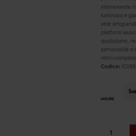
interamente ri
luminoso e gla
stile artigian
platform assicu
quotidiano, re
personalità o o
retro completa
Codice:
IC058
MISURE