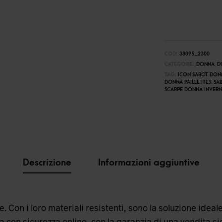
COD:
38095_2300
CATEGORIE:
DONNA
,
D
TAG:
ICON SABOT DON
DONNA PAILLETTES
,
SA
SCARPE DONNA INVER
Descrizione
Informazioni aggiuntive
. Con i loro materiali resistenti, sono la soluzione ideal
ta con sicurezza online, con la garanzia di una vendita si