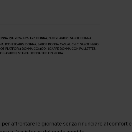
ONNA P/E 2026
,
E26
,
E26 DONNA
,
NUOVI ARRIVI
,
SABOT DONNA
NA
,
ICON SCARPE DONNA
,
SABOT DONNA CASUAL CHIC
,
SABOT NERO
BOT PLATFORM DONNA COMODI
,
SCARPE DONNA CON PAILLETTES
,
NO FASHION
,
SCARPE DONNA SLIP ON MODA
e per affrontare le giornate senza rinunciare al comfort e
cura e l’assistenza del punto vendita.