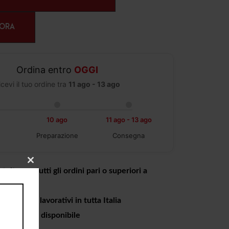
 ORA
Ordina entro
OGGI
icevi il tuo ordine tra
11 ago - 13 ago
10 ago
11 ago - 13 ago
Preparazione
Consegna
CLOSE
tuita per tutti gli ordini pari o superiori a
THIS
MODULE
a 4 giorni lavorativi in tutta Italia
o in negozio disponibile