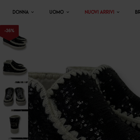
DONNA
UOMO
NUOVI ARRIVI
B
-
36
%