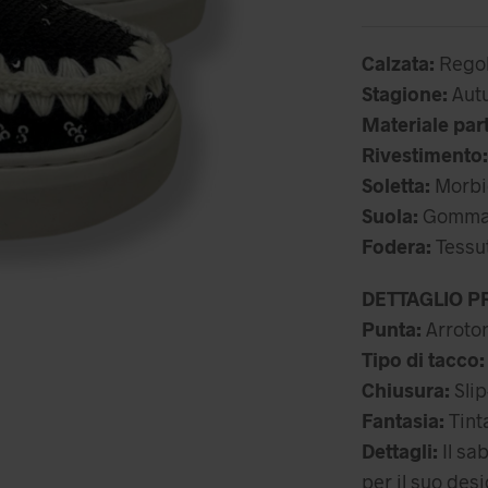
69
Calzata:
Regol
Stagione:
Autu
Materiale par
Rivestimento:
Soletta:
Morbi
Suola:
Gomma (
Fodera:
Tessu
DETTAGLIO P
Punta:
Arroto
Tipo di tacco:
Chiusura:
Slip
Fantasia:
Tinta
Dettagli:
Il sa
per il suo des