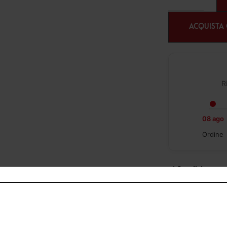
ACQUISTA
R
08 ago
Ordine
✔︎ Spedizione gra
49,99€
✔︎ Consegna da 1 
✔︎ Ritiro gratuit