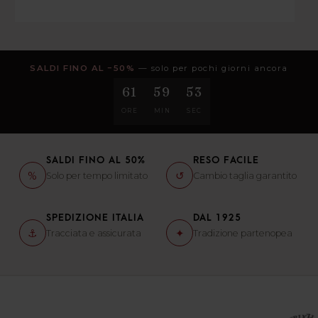
SALDI FINO AL −50%
— solo per pochi giorni ancora
61
59
52
ORE
MIN
SEC
SALDI FINO AL 50%
RESO FACILE
%
↺
Solo per tempo limitato
Cambio taglia garantito
SPEDIZIONE ITALIA
DAL 1925
⚓
✦
Tracciata e assicurata
Tradizione partenopea