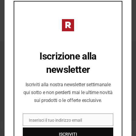
completare ogni look.
MO
SCOPRI →
Iscrizione alla
ICONICI
newsletter
Il Meglio del
Iscriviti alla nostra newsletter settimanale
qui sotto e non perderti mai le ultime novità
Meglio
sui prodotti o le offerte esclusive.
Inserisci il tuo indirizzo email
EMAIL
−20%
−20%
ISCRIVITI
SALDI
SALDI