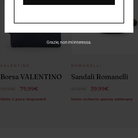
Grazie, non mi interessa.
VALENTINO
ROMANELLI
Borsa VALENTINO
Sandali Romanelli
79,99€
39,99€
99,99€
49,99€
Ultimi 2 pezzi disponibili
Molto richiesto questa settimana