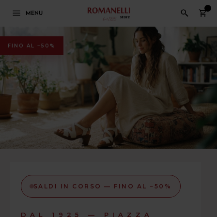
0
MENU
FINO AL −50%
SALDI IN CORSO — FINO AL −50%
DAL 1925 — PIAZZA