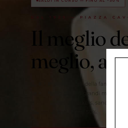
SALDI IN CORSO — FINO AL −50%
DAL 1925 — PIAZZA CAV
Il meglio de
meglio, a N
Quattro generazioni della famiglia R
selezionano per te i grandi marchi ita
internazionali: sneakers, sandali, bors
ora con sconti fino al 50%.