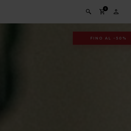
0
FINO AL −50%