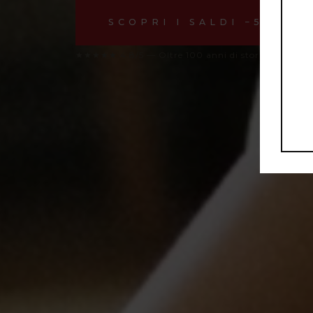
SCOPRI I SALDI −50%
★★★★★ 4.8/5 — Oltre 100 anni di storia a Napoli