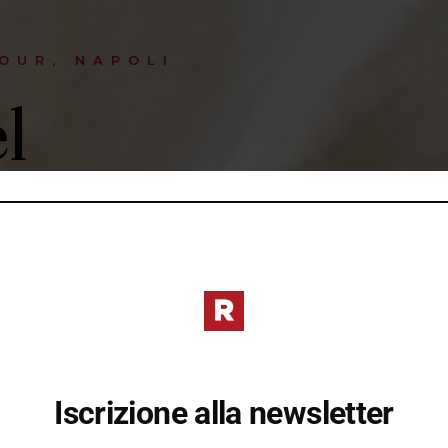
OUR, NAPOLI
l
apoli.
omanelli
liani e
e e accessori,
Iscrizione alla newsletter