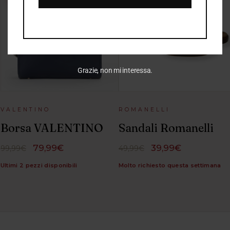
Grazie, non mi interessa.
VALENTINO
ROMANELLI
Borsa VALENTINO
Sandali Romanelli
79,99€
39,99€
99,99€
49,99€
Ultimi 2 pezzi disponibili
Molto richiesto questa settimana