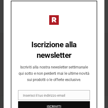
completare ogni look.
MO
SCOPRI →
Iscrizione alla
ICONICI
newsletter
Il Meglio del
Iscriviti alla nostra newsletter settimanale
qui sotto e non perderti mai le ultime novità
Meglio
sui prodotti o le offerte esclusive.
Inserisci il tuo indirizzo email
EMAIL
−20%
−20%
ISCRIVITI
SALDI
SALDI