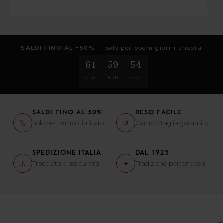
SALDI FINO AL −50%
— solo per pochi giorni ancora
61
59
52
ORE
MIN
SEC
SALDI FINO AL 50%
RESO FACILE
%
↺
Solo per tempo limitato
Cambio taglia garantito
SPEDIZIONE ITALIA
DAL 1925
⚓
✦
Tracciata e assicurata
Tradizione partenopea