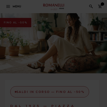
0
MENU
FINO AL −50%
SALDI IN CORSO — FINO AL −50%
DAL 1925 — PIAZZA