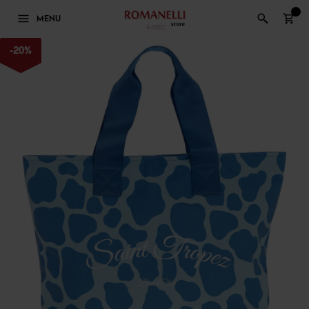
0
MENU
-
20
%