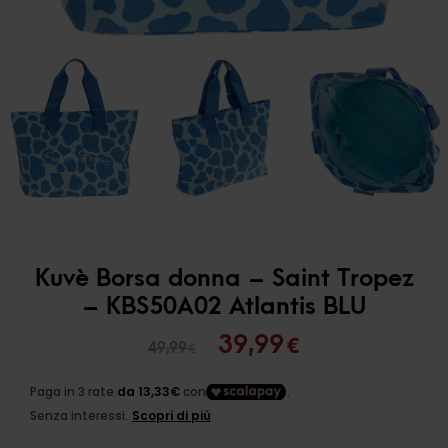
Kuvè Borsa donna – Saint Tropez
– KBS50A02 Atlantis BLU
Il
Il
39,99
€
49,99
€
prezzo
prezzo
originale
attuale
era:
è: