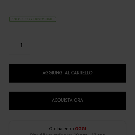
SOLO 1 PEZZI DISPONIBILI
AGGIUNGI AL CARRELLO
ACQUISTA ORA
Ordina entro
OGGI
Ricevi il tuo ordine tra
10 ago - 12 ago