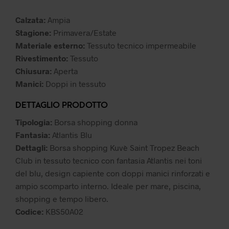
49,99 €.
39,99 €.
Calzata:
Ampia
Stagione:
Primavera/Estate
Materiale esterno:
Tessuto tecnico impermeabile
Rivestimento:
Tessuto
Chiusura:
Aperta
Manici:
Doppi in tessuto
DETTAGLIO PRODOTTO
Tipologia:
Borsa shopping donna
Fantasia:
Atlantis Blu
Dettagli:
Borsa shopping Kuvè Saint Tropez Beach
Club in tessuto tecnico con fantasia Atlantis nei toni
del blu, design capiente con doppi manici rinforzati e
ampio scomparto interno. Ideale per mare, piscina,
shopping e tempo libero.
Codice:
KBS50A02