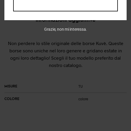
Descrizione
Informazioni aggiuntive
Grazie, non mi interessa.
Non perdere lo stile originale delle borse Kuvè. Queste
borse sono uniche nel loro genere e gridano estate in
ogni loro dettaglio! Scegli il tuo modello preferito dal
nostro catalogo.
MISURE
TU
COLORE
colore