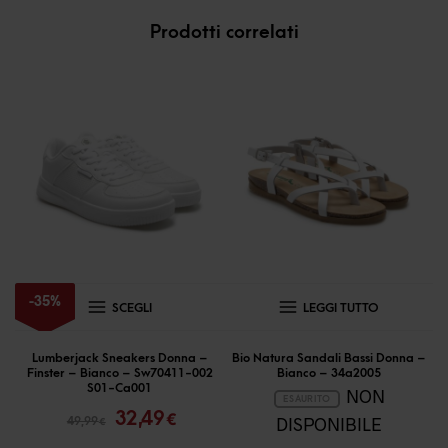
Prodotti correlati
Questo
-
35
%
SCEGLI
LEGGI TUTTO
prodotto
ha
Lumberjack Sneakers Donna –
Bio Natura Sandali Bassi Donna –
Finster – Bianco – Sw70411-002
Bianco – 34a2005
più
S01-Ca001
NON
ESAURITO
Il
Il
varianti.
32,49
€
DISPONIBILE
49,99
€
prezzo
prezzo
Le