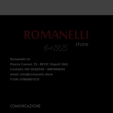
originale
attuale
opzioni
era:
è:
49,99 €.
32,49 €.
possono
essere
scelte
nella
pagina
del
prodotto
Romanelli srl
Piazza Cavour, 19 – 80137, Napoli (NA)
Contatti: 081 3532548 – 3897958093
email: info@romanelli.store
P.IVA: 07869951215
COMUNICAZIONE