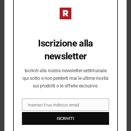
Iscrizione alla
newsletter
Iscriviti alla nostra newsletter settimanale
COD:
38621_1677
qui sotto e non perderti mai le ultime novità
sui prodotti o le offerte esclusive.
CATEGORIE:
BEAUTY DONNA
,
BORSE & ACCESSORI DONNA
,
BORSE DONNA
,
DONNA
,
DONNA P/E 2026
,
E26
,
E26 DONNA
,
NUOVI ARRIVI
Inserisci il tuo indirizzo email
TAG:
BORSA DONNA
,
BORSA MARE
,
KUVÈ
,
SAINT TROPEZ BEACH CLUB
,
EMAIL
SHOPPING BAG
ISCRIVITI