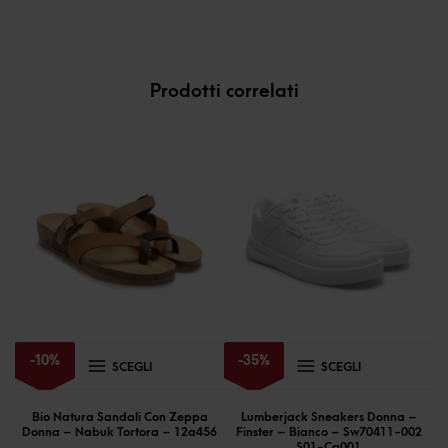
Prodotti correlati
Questo
Questo
-
10
%
-
35
%
SCEGLI
SCEGLI
prodotto
prodotto
ha
ha
Bio Natura Sandali Con Zeppa
Lumberjack Sneakers Donna –
Donna – Nabuk Tortora – 12a456
Finster – Bianco – Sw70411-002
più
più
S01-Ca001