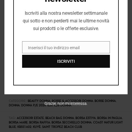
Iscriviti alla nostra newsletter settimanale
qui sotto e non perderti mai le ultime novità
sui prodotti o le offerte esclusive.
Inserisci il tuo indirizzo email
EMAIL
ISCRIVITI
COD:
38615_10696_148
CATEGORIE:
BEAUTY DONNA
,
BORSE & ACCESSORI DONNA
,
BORSE DONNA
,
Grazie, non mi interessa.
DONNA
,
DONNA P/E 2026
,
E26
,
E26 DONNA
TAG:
ACCESSORI ESTATE
,
BEACH BAG DONNA
,
BORSA ESTIVA
,
BORSA IN PAGLIA
,
BORSA MARE
,
BORSA RAFFIA
,
BORSA SECCHIELLO DONNA
,
COAST NATUR LIGHT
BLUE
,
KBS51A02
,
KUVÈ
,
SAINT TROPEZ BEACH CLUB