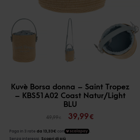
Kuvè Borsa donna – Saint Tropez
– KBS51A02 Coast Natur/Light
BLU
Il
Il
39,99
€
49,99
€
prezzo
prezzo
originale
attuale