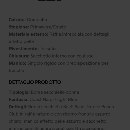
era:
è:
49,99 €.
39,99 €.
Calzata:
Compatta
Stagione:
Primavera/Estate
Materiale esterno:
Raffia intrecciata con dettagli
effetto pelle
Rivestimento:
Tessuto
Chiusura:
Sacchetto interno con coulisse
Manico:
Singolo rigido con predisposizione per
tracolla
DETTAGLIO PRODOTTO
Tipologia:
Borsa secchiello donna
Fantasia:
Coast Natur/Light Blue
Dettagli:
Borsa secchiello Kuvè Saint Tropez Beach
Club in raffia naturale con ricamo frontale azzurro
chiaro, manico effetto pelle azzurro e sacchetto
interno con chiusura a coulisse. Un accessorio