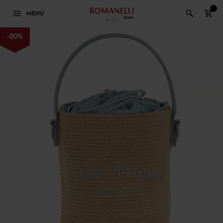
0
MENU
-
20
%