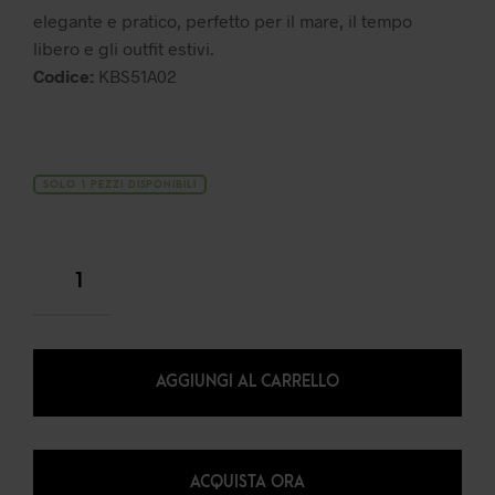
elegante e pratico, perfetto per il mare, il tempo
libero e gli outfit estivi.
Codice:
KBS51A02
SOLO 1 PEZZI DISPONIBILI
AGGIUNGI AL CARRELLO
ACQUISTA ORA