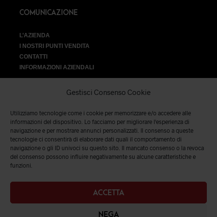
COMUNICAZIONE
L’AZIENDA
I NOSTRI PUNTI VENDITA
CONTATTI
INFORMAZIONI AZIENDALI
Gestisci Consenso Cookie
Utilizziamo tecnologie come i cookie per memorizzare e/o accedere alle
VENDITA
informazioni del dispositivo. Lo facciamo per migliorare l'esperienza di
navigazione e per mostrare annunci personalizzati. Il consenso a queste
tecnologie ci consentirà di elaborare dati quali il comportamento di
SPEDIZIONI E RESI
|
TERMINI E CONDIZIONI
|
PRIVACY &
navigazione o gli ID univoci su questo sito. Il mancato consenso o la revoca
COOKIES
del consenso possono influire negativamente su alcune caratteristiche e
funzioni.
ACCETTA
NEGA