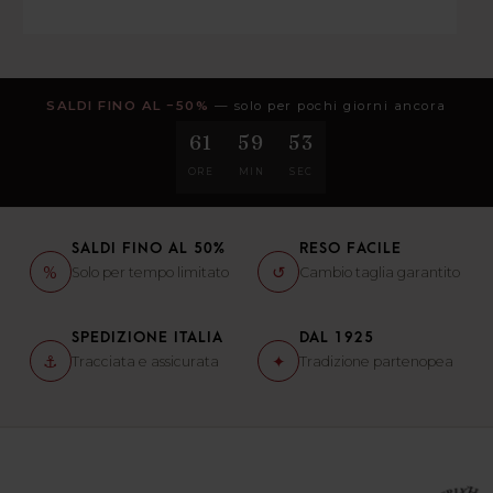
SALDI FINO AL −50%
— solo per pochi giorni ancora
61
59
52
ORE
MIN
SEC
SALDI FINO AL 50%
RESO FACILE
%
↺
Solo per tempo limitato
Cambio taglia garantito
SPEDIZIONE ITALIA
DAL 1925
⚓
✦
Tracciata e assicurata
Tradizione partenopea