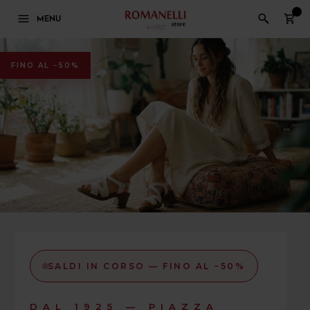
0
MENU
FINO AL −50%
SALDI IN CORSO — FINO AL −50%
DAL 1925 — PIAZZA