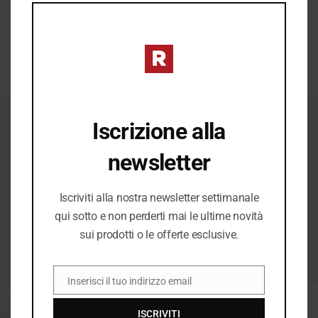
completare ogni look.
MO
SCOPRI →
Iscrizione alla
ICONICI
newsletter
Il Meglio del
Iscriviti alla nostra newsletter settimanale
qui sotto e non perderti mai le ultime novità
Meglio
sui prodotti o le offerte esclusive.
Inserisci il tuo indirizzo email
EMAIL
−20%
−20%
ISCRIVITI
SALDI
SALDI