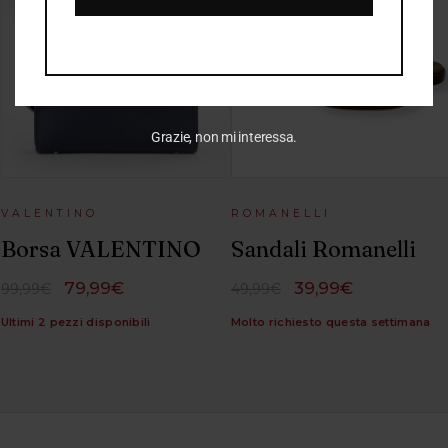
Grazie, non mi interessa.
VALENTINO
ROMANELLI
Borsa VALENTINO
Sandali Romanelli
79,99€
39,99€
99,99€
49,99€
Ultimi 2 pezzi disponibili
Molto richiesto questa settimana