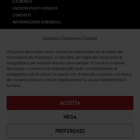
L’AZIENDA
I NOSTRI PUNTI VENDITA
CONTATTI
INFORMAZIONI AZIENDALI
Gestisci Consenso Cookie
Utilizziamo tecnologie come i cookie per memorizzare e/o accedere alle
VENDITA
informazioni del dispositivo. Lo facciamo per migliorare l'esperienza di
navigazione e per mostrare annunci personalizzati. Il consenso a queste
tecnologie ci consentirà di elaborare dati quali il comportamento di
SPEDIZIONI E RESI
|
TERMINI E CONDIZIONI
|
PRIVACY &
navigazione o gli ID univoci su questo sito. Il mancato consenso o la revoca
COOKIES
del consenso possono influire negativamente su alcune caratteristiche e
funzioni.
ACCETTA
NEGA
PREFERENZE