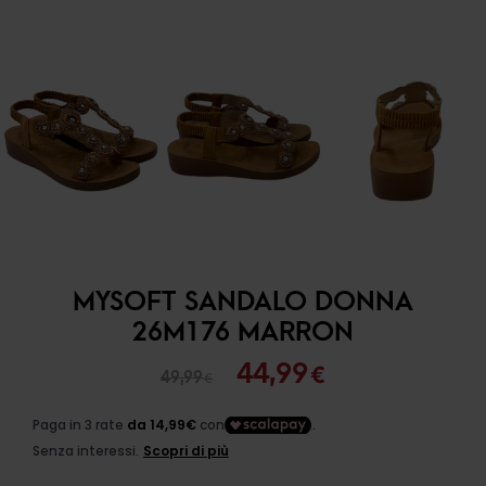
MYSOFT SANDALO DONNA
26M176 MARRON
Il
Il
44,99
€
49,99
€
prezzo
prezzo
originale
attuale
era:
è: