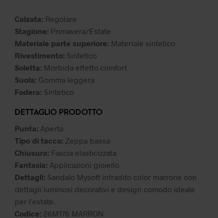
49,99 €.
44,99 €.
Calzata:
Regolare
Stagione:
Primavera/Estate
Materiale parte superiore:
Materiale sintetico
Rivestimento:
Sintetico
Soletta:
Morbida effetto comfort
Suola:
Gomma leggera
Fodera:
Sintetico
DETTAGLIO PRODOTTO
Punta:
Aperta
Tipo di tacco:
Zeppa bassa
Chiusura:
Fascia elasticizzata
Fantasia:
Applicazioni gioiello
Dettagli:
Sandalo Mysoft infradito color marrone con
dettagli luminosi decorativi e design comodo ideale
per l’estate.
Codice:
26M176 MARRON