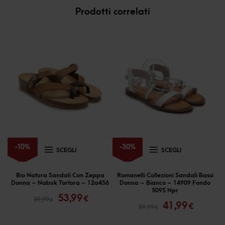
Prodotti correlati
Questo
Questo
-
10
%
-
30
%
SCEGLI
SCEGLI
prodotto
prodotto
ha
ha
Bio Natura Sandali Con Zeppa
Romanelli Collezioni Sandali Bassi
Donna – Nabuk Tortora – 12a456
Donna – Bianco – 14909 Fondo
più
più
Il
Il
5095 Npr
53,99
Il
Il
€
59,99
€
prezzo
prezzo
varianti.
varianti.
41,99
€
59,99
€
prezzo
prezzo
originale
attuale
Le
Le
originale
attual