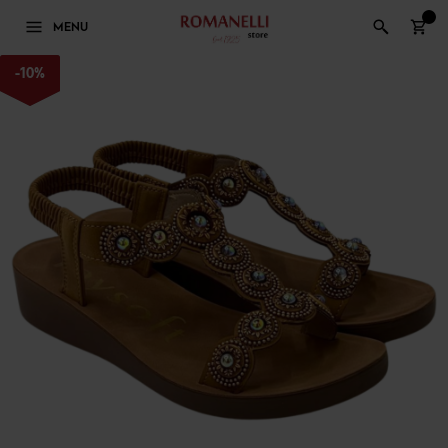
0
MENU
-
10
%