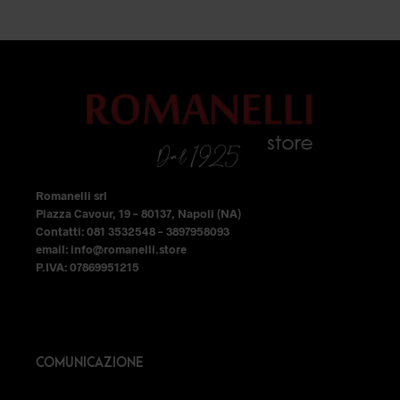
era:
è:
opzioni
opzioni
era:
è:
59,99 €.
53,99 €.
59,99 €.
41,99 €
possono
possono
essere
essere
scelte
scelte
nella
nella
pagina
pagina
del
del
prodotto
prodotto
Romanelli srl
Piazza Cavour, 19 – 80137, Napoli (NA)
Contatti: 081 3532548 – 3897958093
email: info@romanelli.store
P.IVA: 07869951215
COMUNICAZIONE