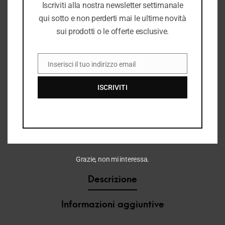
Iscriviti alla nostra newsletter settimanale
qui sotto e non perderti mai le ultime novità
sui prodotti o le offerte esclusive.
Mysoft
Inserisci il tuo indirizzo email
COD:
38490_2049
EMAIL
ISCRIVITI
CATEGORIE:
DONNA
,
DONNA P/E 2026
,
E26
,
E26 DONNA
,
NUOVI ARRIVI
,
SANDALI BASSI DONNA
,
SANDALI COMFORT DONNA
,
SANDALI DONNA
TAG:
INFRADITO COMFORT DONNA
,
MYSOFT SANDALO DONNA
,
SANDALI CON
STRASS
,
SANDALI ESTATE DONNA
,
SANDALI GIOIELLO DONNA
,
SANDALO
ELASTICO DONNA
,
SANDALO MARRONE DONNA
,
SCARPE CASUAL ESTIVE
Grazie, non mi interessa.
Descrizione
Informazioni aggiuntive