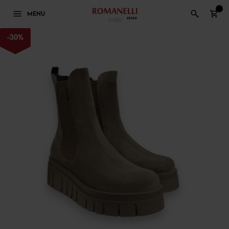
0
MENU
-
30
%