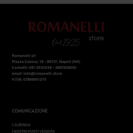
possono
essere
scelte
nella
pagina
del
prodotto
Romanelli srl
Piazza Cavour, 19 – 80137, Napoli (NA)
Contatti: 081 3532548 – 3897958093
email: info@romanelli.store
P.IVA: 07869951215
COMUNICAZIONE
L’AZIENDA
I NOSTRI PUNTI VENDITA