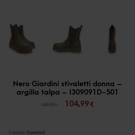
Nero Giardini stivaletti donna –
argilla talpa – I309091D-501
Il
Il
104,99
€
149,99
€
prezzo
prezzo
originale
attuale
era:
è:
Calzata:
Comfort