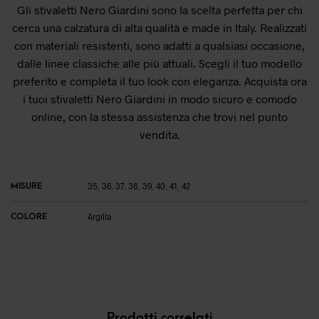
Gli stivaletti Nero Giardini sono la scelta perfetta per chi
cerca una calzatura di alta qualità e made in Italy. Realizzati
con materiali resistenti, sono adatti a qualsiasi occasione,
dalle linee classiche alle più attuali. Scegli il tuo modello
preferito e completa il tuo look con eleganza. Acquista ora
i tuoi stivaletti Nero Giardini in modo sicuro e comodo
online, con la stessa assistenza che trovi nel punto
vendita.
MISURE
35
,
36
,
37
,
38
,
39
,
40
,
41
,
42
COLORE
Argilla
Prodotti correlati