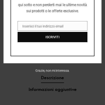
qui sotto e non perderti mai le ultime novità
sui prodotti o le offerte esclusive.
Inserisci il tuo indirizzo email
EMAIL
COD:
37578_9094
ISCRIVITI
CATEGORIE:
DONNA
,
I26
,
I26 DONNA
,
STIVALETTI DONNA
,
VEDI TUTTO DONNA
TAG:
STIVALETTI
,
STIVALETTI DONNA
Grazie, non mi interessa.
Descrizione
Informazioni aggiuntive