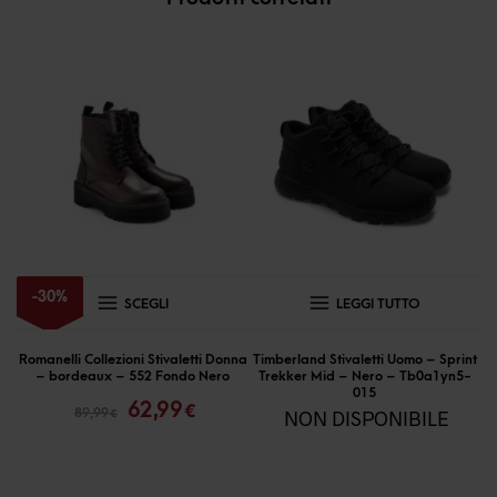
Questo
-
30
%
SCEGLI
LEGGI TUTTO
prodotto
ha
Romanelli Collezioni Stivaletti Donna
Timberland Stivaletti Uomo – Sprint
– bordeaux – 552 Fondo Nero
Trekker Mid – Nero – Tb0a1yn5-
più
Il
Il
015
62,99
€
89,99
NON DISPONIBILE
€
prezzo
prezzo
varianti.
originale
attuale
Le
era:
è:
opzioni
89,99 €.
62,99 €.