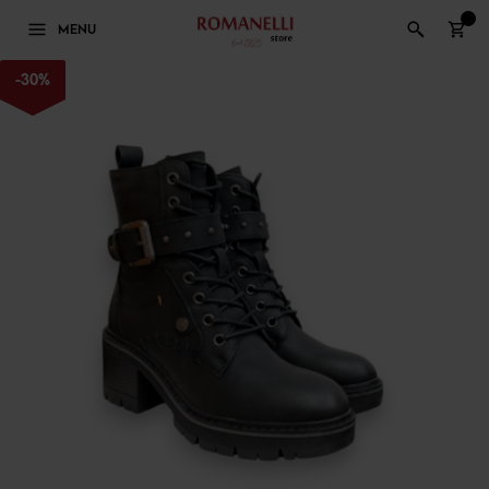
0
MENU
-
30
%