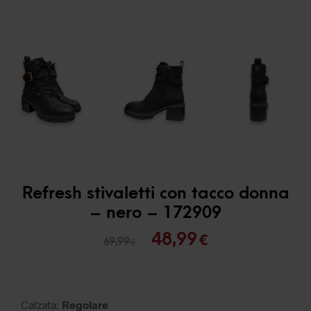
Refresh stivaletti con tacco donna
– nero – 172909
Il
Il
48,99
€
69,99
€
prezzo
prezzo
originale
attuale
era:
è:
Calzata:
Regolare