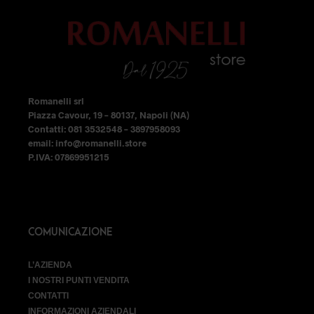
scelte
scelte
nella
nella
pagina
pagina
del
del
prodotto
prodotto
Romanelli srl
Piazza Cavour, 19 – 80137, Napoli (NA)
Contatti: 081 3532548 – 3897958093
email: info@romanelli.store
P.IVA: 07869951215
COMUNICAZIONE
L’AZIENDA
I NOSTRI PUNTI VENDITA
CONTATTI
INFORMAZIONI AZIENDALI