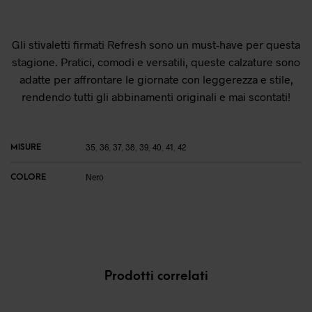
Gli stivaletti firmati Refresh sono un must-have per questa
stagione. Pratici, comodi e versatili, queste calzature sono
adatte per affrontare le giornate con leggerezza e stile,
rendendo tutti gli abbinamenti originali e mai scontati!
MISURE
35
,
36
,
37
,
38
,
39
,
40
,
41
,
42
COLORE
Nero
Prodotti correlati