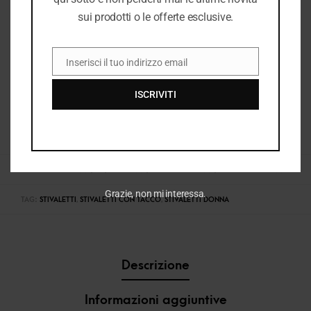
sui prodotti o le offerte esclusive.
Inserisci il tuo indirizzo email
EMAIL
ISCRIVITI
COD:
37480_2300
CATEGORIE:
DONNA
,
I26
,
I26 DONNA
,
STIVALETTI DONNA
,
VEDI TUTTO DONNA
Grazie, non mi interessa.
TAG:
STIVALETTI
,
STIVALETTI CON TACCO
,
STIVALETTI DONNA
Descrizione
Informazioni aggiuntive