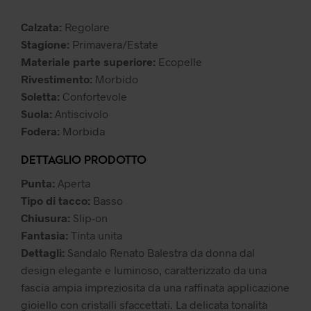
39,99 €.
27,99 €.
Calzata:
Regolare
Stagione:
Primavera/Estate
Materiale parte superiore:
Ecopelle
Rivestimento:
Morbido
Soletta:
Confortevole
Suola:
Antiscivolo
Fodera:
Morbida
DETTAGLIO PRODOTTO
Punta:
Aperta
Tipo di tacco:
Basso
Chiusura:
Slip-on
Fantasia:
Tinta unita
Dettagli:
Sandalo Renato Balestra da donna dal
design elegante e luminoso, caratterizzato da una
fascia ampia impreziosita da una raffinata applicazione
gioiello con cristalli sfaccettati. La delicata tonalità