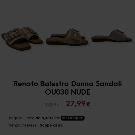
Renato Balestra Donna Sandali
OU030 NUDE
Il
Il
27,99
€
39,99
€
prezzo
prezzo
originale
attuale
era:
è: