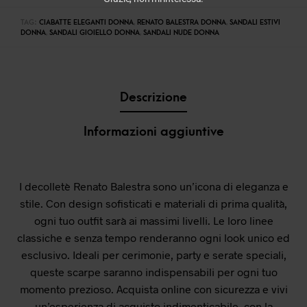
TAG:
CIABATTE ELEGANTI DONNA
,
RENATO BALESTRA DONNA
,
SANDALI ESTIVI
DONNA
,
SANDALI GIOIELLO DONNA
,
SANDALI NUDE DONNA
Descrizione
Informazioni aggiuntive
I decolletè Renato Balestra sono un’icona di eleganza e
stile. Con design sofisticati e materiali di prima qualità,
ogni tuo outfit sarà ai massimi livelli. Le loro linee
classiche e senza tempo renderanno ogni look unico ed
esclusivo. Ideali per cerimonie, party e serate speciali,
queste scarpe saranno indispensabili per ogni tuo
momento prezioso. Acquista online con sicurezza e vivi
un’esperienza di acquisto indimenticabile, con la