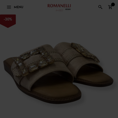
0
MENU
-
30
%