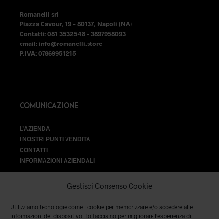
prodotto
prodotto
Romanelli srl
Piazza Cavour, 19 – 80137, Napoli (NA)
Contatti: 081 3532548 – 3897958093
email: info@romanelli.store
P.IVA: 07869951215
COMUNICAZIONE
L’AZIENDA
I NOSTRI PUNTI VENDITA
CONTATTI
INFORMAZIONI AZIENDALI
Gestisci Consenso Cookie
Utilizziamo tecnologie come i cookie per memorizzare e/o accedere alle
VENDITA
informazioni del dispositivo. Lo facciamo per migliorare l'esperienza di