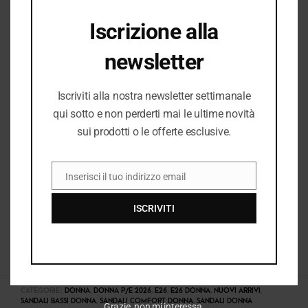
Iscrizione alla
I PREZZI DEL NEGOZIO ROMANELLI POSSONO ESSERE
DIVERSI DAL NEGOZIO ONLINE
newsletter
Iscriviti alla nostra newsletter settimanale
qui sotto e non perderti mai le ultime novità
sui prodotti o le offerte esclusive.
Inserisci il tuo indirizzo email
EMAIL
ISCRIVITI
COD:
38689_5582
CATEGORIE:
DONNA
,
DONNA P/E 2026
,
E26
,
E26 DONNA
,
NUOVI ARRIVI
,
SANDALI BASSI DONNA
,
SANDALI COMFORT DONNA
,
SANDALI DONNA
Grazie, non mi interessa.