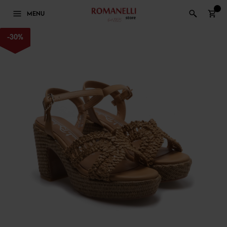
0
MENU
-
30
%