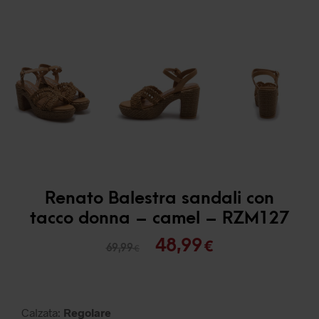
Renato Balestra sandali con
tacco donna – camel – RZM127
Il
Il
48,99
€
69,99
€
prezzo
prezzo
originale
attuale
era:
è:
Calzata:
Regolare