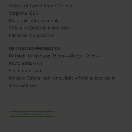
era:
è:
Colore del produttore: Celeste
39,99 €.
27,99 €.
Stagione: E25
Materiale: Altri materiali
Chiusura: Bottone magnetico
Fantasia: Monocromo
DETTAGLIO PRODOTTO
Dettagli: Larghezza: 25 cm – Altezza: 12 cm –
Profondità: 6 cm
Scomparti: Uno
Manico: Catena non removibile – Polsino laterale in
altri materiali
SOLO 2 PEZZI DISPONIBILI