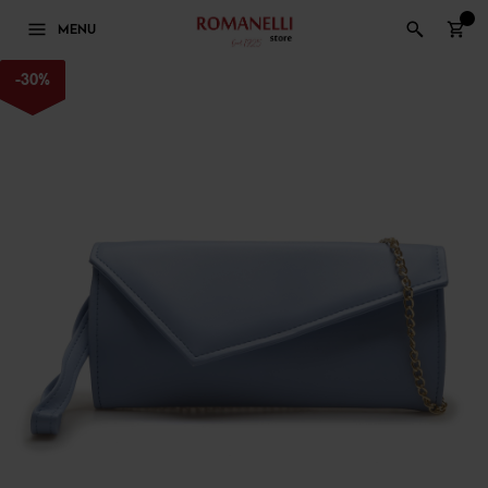
0
MENU
-
30
%