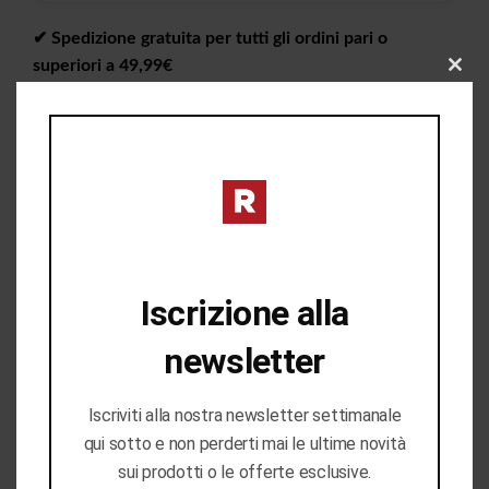
✔︎ Spedizione gratuita per tutti gli ordini pari o
superiori a 49,99€
CLO
✔︎ Consegna da 1 a 4 giorni lavorativi in tutta Italia
THIS
MOD
✔︎ Ritiro gratuito in negozio disponibile
I PREZZI DEL NEGOZIO ROMANELLI POSSONO ESSERE
DIVERSI DAL NEGOZIO ONLINE
Iscrizione alla
newsletter
Iscriviti alla nostra newsletter settimanale
qui sotto e non perderti mai le ultime novità
sui prodotti o le offerte esclusive.