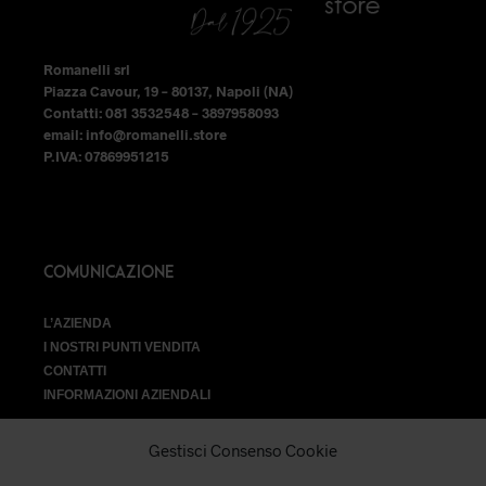
pagina
pagina
del
del
Romanelli srl
prodotto
prodotto
Piazza Cavour, 19 – 80137, Napoli (NA)
Contatti: 081 3532548 – 3897958093
email: info@romanelli.store
P.IVA: 07869951215
COMUNICAZIONE
L’AZIENDA
I NOSTRI PUNTI VENDITA
CONTATTI
INFORMAZIONI AZIENDALI
Gestisci Consenso Cookie