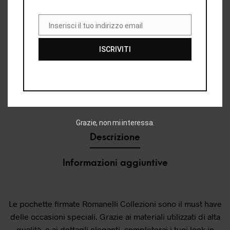
Inserisci il tuo indirizzo email
EMAIL
COD:
30977_1227_148
ISCRIVITI
CATEGORIE:
BORSE & ACCESSORI DONNA
,
DONNA
,
E25
,
E25 DONNA
,
POCHETTE DONNA
,
VEDI TUTTO ACCESSORI DONNA
TAG:
POCHETTE
,
POCHETTE DONNA
Grazie, non mi interessa.
Descrizione
Informazioni aggiuntive
Le pochette firmate Romanelli Collezioni sono il must have
delle occasioni speciali. Grazie ai materiali utilizzati di alta
qualità, e ai dettagli eleganti, completerai i tuoi look in