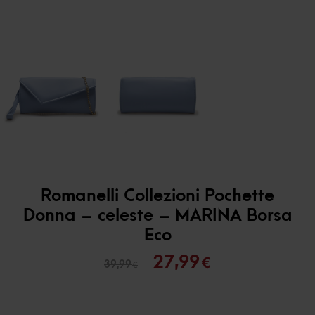
Romanelli Collezioni Pochette
Donna – celeste – MARINA Borsa
Eco
Il
Il
27,99
€
39,99
€
prezzo
prezzo
originale
attuale