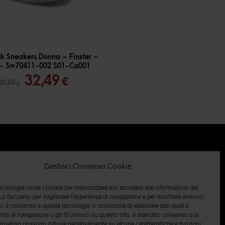
k Sneakers Donna – Finster –
 – Sw70411-002 S01-Ca001
Il
Il
32,49
€
49,99
€
prezzo
prezzo
originale
attuale
era:
è:
49,99 €.
32,49 €.
Gestisci Consenso Cookie
tecnologie come i cookie per memorizzare e/o accedere alle informazioni del
 Lo facciamo per migliorare l'esperienza di navigazione e per mostrare annunci
i. Il consenso a queste tecnologie ci consentirà di elaborare dati quali il
o di navigazione o gli ID univoci su questo sito. Il mancato consenso o la
onsenso possono influire negativamente su alcune caratteristiche e funzioni.