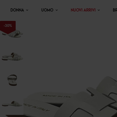
DONNA
UOMO
NUOVI ARRIVI
B
-
30
%