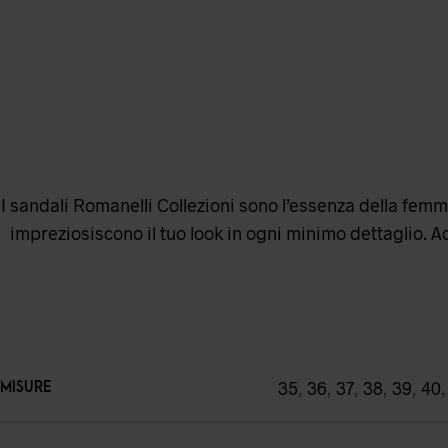
I sandali Romanelli Collezioni sono l’essenza della femmin
impreziosiscono il tuo look in ogni minimo dettaglio. A
35
,
36
,
37
,
38
,
39
,
40
MISURE