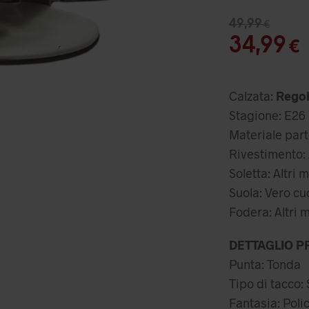
Il
49,99
€
pr
I
34,99
€
or
er
Calzata:
Regol
49
Stagione: E26
Materiale parte
Rivestimento: A
Soletta: Altri m
Suola: Vero cu
Fodera: Altri m
DETTAGLIO P
Punta: Tonda
Tipo di tacco:
Fantasia: Pol