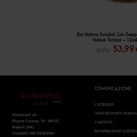
-
10
%
Bio Natura Sandali Con Zep
Nabuk Tortora – 12a
Il
53,99
59,99
€
prezz
origin
era:
59,99 
COMUNICAZIONE
L’AZIENDA
I NOSTRI PUNTI VENDIT
Romanelli srl
Piazza Cavour, 19 – 80137,
CONTATTI
Napoli (NA)
INFORMAZIONI AZIEND
Contatti: 081 3532548 –