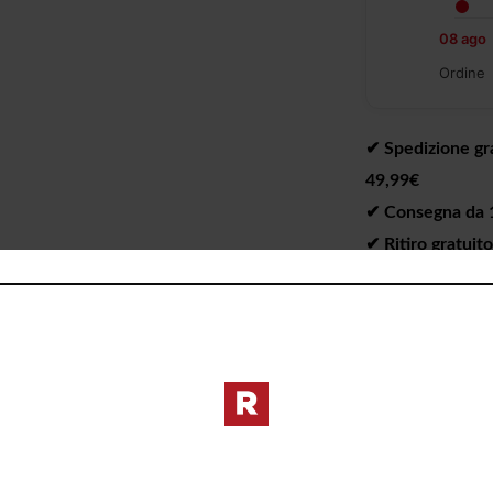
08 ago
Ordine
✔︎ Spedizione gra
49,99€
✔︎ Consegna da 1 
✔︎ Ritiro gratuit
I PREZZI DE
DIVERSI DAL 