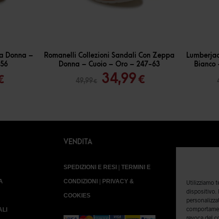
-
30
%
-
35
%
pa Donna –
Romanelli Collezioni Sandali Con Zeppa
Lumberjac
456
Donna – Cuoio – Oro – 247-63
Bianco
Il
Il
Il
34,99
€
€
49,99
€
o
prezzo
prezzo
prezzo
ale
attuale
originale
attuale
è:
era:
è:
€.
53,99 €.
49,99 €.
34,99 €.
VENDITA
SPEDIZIONI E RESI
|
TERMINI E
A
CONDIZIONI
|
PRIVACY &
Utilizziamo 
dispositivo.
COOKIES
personalizzat
comportament
ALI
revoca del c