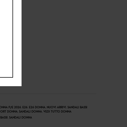
ONNA P/E 2026
,
E26
,
E26 DONNA
,
NUOVI ARRIVI
,
SANDALI BASSI
FORT DONNA
,
SANDALI DONNA
,
VEDI TUTTO DONNA
BASSI
,
SANDALI DONNA