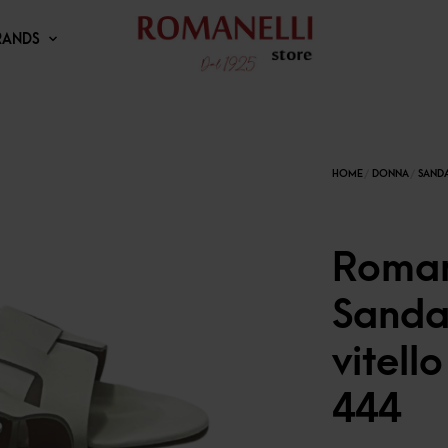
RANDS
Romane
Sanda
vitell
444