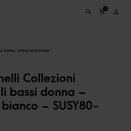
0
lli Collezioni
li bassi donna –
o bianco – SUSY80-