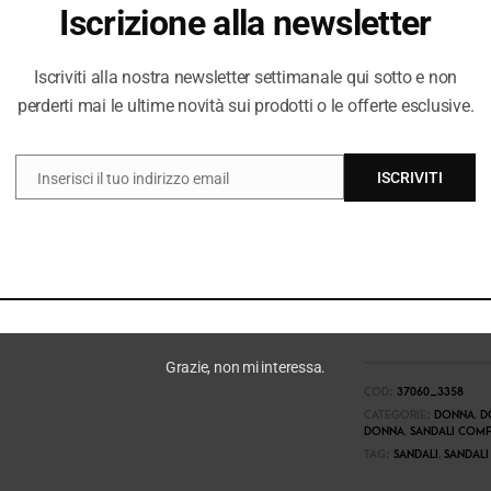
Iscrizione alla newsletter
Iscriviti alla nostra newsletter settimanale qui sotto e non
perderti mai le ultime novità sui prodotti o le offerte esclusive.
ISCRIVITI
Inserisci il tuo indirizzo email
EMAIL
Grazie, non mi interessa.
COD:
37060_3358
CATEGORIE:
DONNA
,
D
DONNA
,
SANDALI COM
TAG:
SANDALI
,
SANDALI 