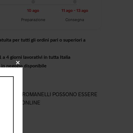
10 ago
11 ago - 13 ago
Preparazione
Consegna
tuita per tutti gli ordini pari o superiori a
a 4 giorni lavorativi in tutta Italia
o in negozio disponibile
CLOSE
THIS
MODULE
L NEGOZIO ROMANELLI POSSONO ESSERE
NEGOZIO ONLINE