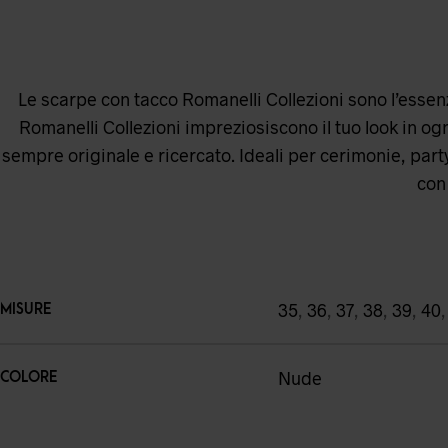
Le scarpe con tacco Romanelli Collezioni sono l’essenza
Romanelli Collezioni impreziosiscono il tuo look in ogni
sempre originale e ricercato. Ideali per cerimonie, party
con 
35
,
36
,
37
,
38
,
39
,
40
MISURE
Nude
COLORE