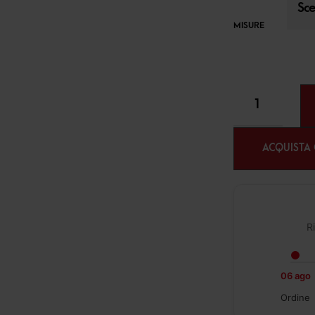
MISURE
ACQUISTA
Ri
06 ago
Ordine