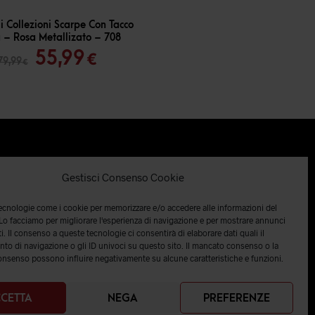
i Collezioni Scarpe Con Tacco
 – Rosa Metallizato – 708
Il
Il
55,99
€
79,99
€
prezzo
prezzo
originale
attuale
era:
è:
79,99 €.
55,99 €.
Gestisci Consenso Cookie
tecnologie come i cookie per memorizzare e/o accedere alle informazioni del
 Lo facciamo per migliorare l'esperienza di navigazione e per mostrare annunci
i. Il consenso a queste tecnologie ci consentirà di elaborare dati quali il
o di navigazione o gli ID univoci su questo sito. Il mancato consenso o la
onsenso possono influire negativamente su alcune caratteristiche e funzioni.
CETTA
NEGA
PREFERENZE