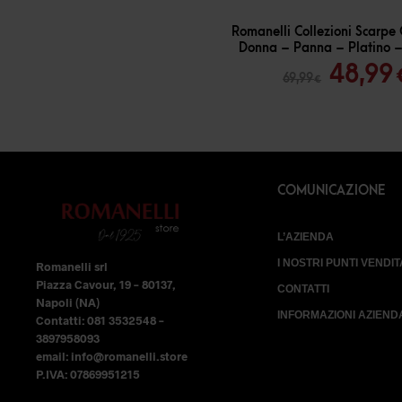
-
30
%
Romanelli Collezioni Scarpe 
Donna – Panna – Platino 
Il
48,99
69,99
€
prezz
origin
era:
69,99 
COMUNICAZIONE
L’AZIENDA
I NOSTRI PUNTI VENDIT
Romanelli srl
Piazza Cavour, 19 – 80137,
CONTATTI
Napoli (NA)
INFORMAZIONI AZIEND
Contatti: 081 3532548 –
3897958093
email: info@romanelli.store
P.IVA: 07869951215