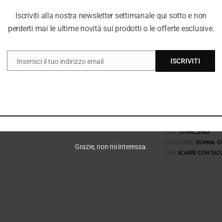
Iscriviti alla nostra newsletter settimanale qui sotto e non
perderti mai le ultime novità sui prodotti o le offerte esclusive.
ISCRIVITI
Inserisci il tuo indirizzo email
EMAIL
COD:
31450_5582
CATEGORIE:
DONNA
,
O
Grazie, non mi interessa.
TAG:
SCARPE CON TAC