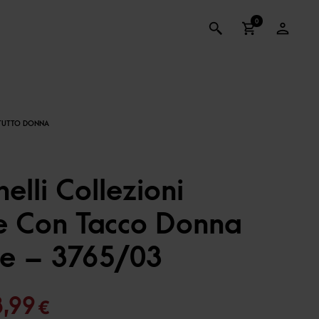
0
lli Collezioni
e Con Tacco Donna
e – 3765/03
Il
8,99
€