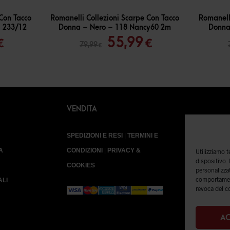
-
30
%
-
30
%
Con Tacco
Romanelli Collezioni Scarpe Con Tacco
Romanell
– 233/12
Donna – Nero – 118 Nancy60 2m
Donna
Il
Il
Il
55,99
€
€
79,99
€
o
prezzo
prezzo
prezzo
ale
attuale
originale
attuale
è:
era:
è:
€.
48,99 €.
79,99 €.
55,99 €.
VENDITA
SPEDIZIONI E RESI
|
TERMINI E
A
CONDIZIONI
|
PRIVACY &
Utilizziamo 
dispositivo.
COOKIES
personalizzat
comportament
ALI
revoca del c
AC