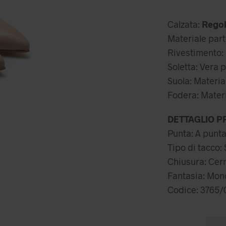
pr
or
Calzata:
Regol
er
Materiale part
69
Rivestimento: 
Soletta: Vera p
Suola: Materia
Fodera: Materi
DETTAGLIO P
Punta: A punt
Tipo di tacco:
Chiusura: Cern
Fantasia: Mo
Codice: 3765/