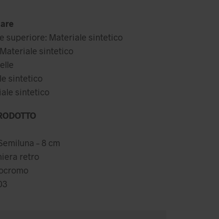
ezzo
prezzo
iginale
attuale
are
a:
è:
e superiore: Materiale sintetico
,99 €.
48,99 €.
Materiale sintetico
elle
le sintetico
ale sintetico
RODOTTO
a
 Semiluna – 8 cm
iera retro
nocromo
03