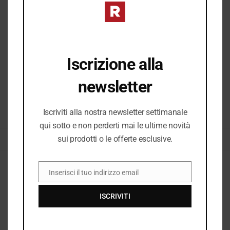
Iscrizione alla
newsletter
COD:
35900_3378
Iscriviti alla nostra newsletter settimanale
CATEGORIE:
DONNA
,
I25
,
I25 DONNA
,
STIVALI DONNA
,
VEDI TUTTO DONNA
qui sotto e non perderti mai le ultime novità
sui prodotti o le offerte esclusive.
TAG:
STIVALI
,
STIVALI DONNA
Inserisci il tuo indirizzo email
EMAIL
Descrizione
ISCRIVITI
Informazioni aggiuntive