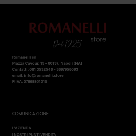
149,99 €.
104,99 €.
possono
possono
essere
essere
scelte
scelte
nella
nella
pagina
pagina
del
del
Romanelli srl
prodotto
prodotto
Piazza Cavour, 19 – 80137, Napoli (NA)
Contatti: 081 3532548 – 3897958093
email: info@romanelli.store
P.IVA: 07869951215
COMUNICAZIONE
L’AZIENDA
I NOSTRI PUNTI VENDITA