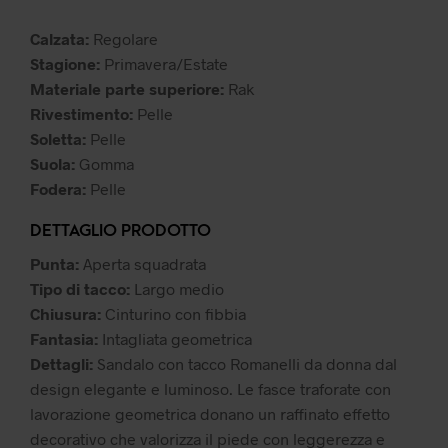
79,99 €.
55,99 €.
Calzata:
Regolare
Stagione:
Primavera/Estate
Materiale parte superiore:
Rak
Rivestimento:
Pelle
Soletta:
Pelle
Suola:
Gomma
Fodera:
Pelle
DETTAGLIO PRODOTTO
Punta:
Aperta squadrata
Tipo di tacco:
Largo medio
Chiusura:
Cinturino con fibbia
Fantasia:
Intagliata geometrica
Dettagli:
Sandalo con tacco Romanelli da donna dal
design elegante e luminoso. Le fasce traforate con
lavorazione geometrica donano un raffinato effetto
decorativo che valorizza il piede con leggerezza e