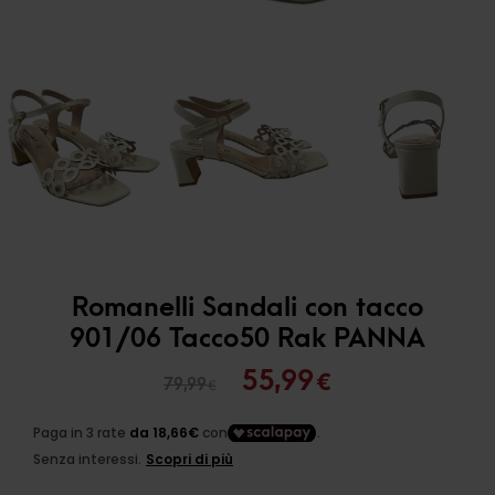
Romanelli Sandali con tacco
901/06 Tacco50 Rak PANNA
Il
Il
55,99
€
79,99
€
prezzo
prezzo
originale
attuale
era:
è: