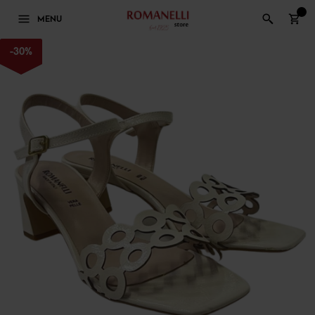
0
MENU
-
30
%