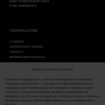
email: info@romanelli.store
P.IVA: 07869951215
COMUNICAZIONE
L’AZIENDA
I NOSTRI PUNTI VENDITA
CONTATTI
INFORMAZIONI AZIENDALI
Gestisci Consenso Cookie
Utilizziamo tecnologie come i cookie per memorizzare e/o accedere alle
VENDITA
informazioni del dispositivo. Lo facciamo per migliorare l'esperienza di
navigazione e per mostrare annunci personalizzati. Il consenso a queste
tecnologie ci consentirà di elaborare dati quali il comportamento di
SPEDIZIONI E RESI
|
TERMINI E CONDIZIONI
|
PRIVACY &
navigazione o gli ID univoci su questo sito. Il mancato consenso o la revoca
COOKIES
del consenso possono influire negativamente su alcune caratteristiche e
funzioni.