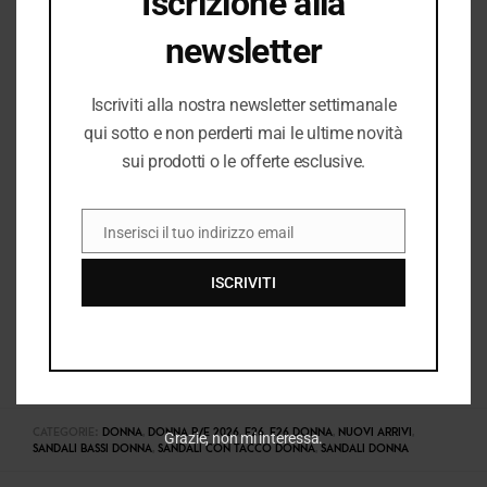
Iscrizione alla
I PREZZI DEL NEGOZIO ROMANELLI POSSONO ESSERE
newsletter
DIVERSI DAL NEGOZIO ONLINE
Iscriviti alla nostra newsletter settimanale
qui sotto e non perderti mai le ultime novità
sui prodotti o le offerte esclusive.
Inserisci il tuo indirizzo email
EMAIL
ISCRIVITI
COD:
38607_10675
CATEGORIE:
DONNA
,
DONNA P/E 2026
,
E26
,
E26 DONNA
,
NUOVI ARRIVI
,
Grazie, non mi interessa.
SANDALI BASSI DONNA
,
SANDALI CON TACCO DONNA
,
SANDALI DONNA