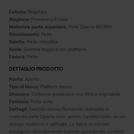
99,99 €.
69,99 €.
Calzata:
Regolare
Stagione:
Primavera/Estate
Materiale parte superiore:
Pelle Operla AVORIO
Rivestimento:
Pelle
Soletta:
Pelle imbottita
Suola:
Gomma leggera con platform
Fodera:
Pelle
DETTAGLIO PRODOTTO
Punta:
Aperta
Tipo di tacco:
Platform basso
Chiusura:
Cinturino posteriore con fibbia regolabile
Fantasia:
Tinta unita
Dettagli:
Sandalo donna Romanelli realizzato in
morbida pelle Operla color avorio, caratterizzato da un
design moderno e raffinato. Le fasce incrociate
avvolgono delicatamente il piede garantendo comfort