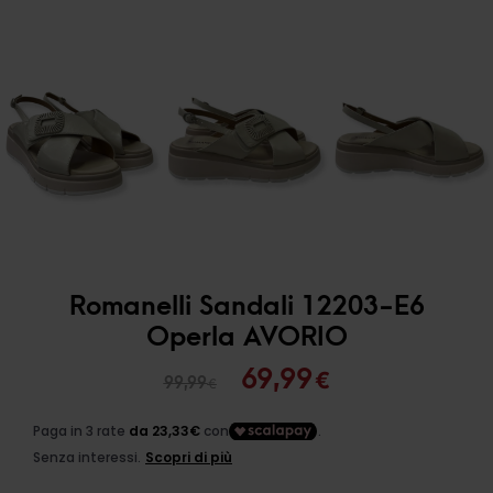
Romanelli Sandali 12203-E6
Operla AVORIO
Il
Il
69,99
€
99,99
€
prezzo
prezzo
originale
attuale
era:
è: