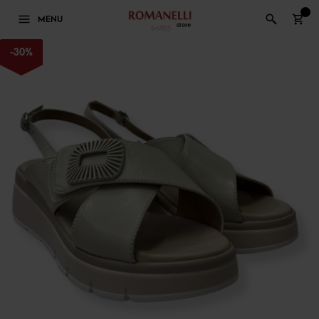
0
MENU
-
30
%