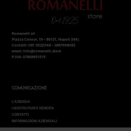
nella
nella
pagina
pagina
del
del
prodotto
prodotto
Romanelli srl
Piazza Cavour, 19 – 80137, Napoli (NA)
Contatti: 081 3532548 – 3897958093
email: info@romanelli.store
P.IVA: 07869951215
COMUNICAZIONE
L’AZIENDA
I NOSTRI PUNTI VENDITA
CONTATTI
INFORMAZIONI AZIENDALI