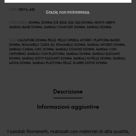
COD:
38516_642
Grazie, non mi interessa.
CATEGORIE:
DONNA
,
DONNA P/E 2026
,
E26
,
E26 DONNA
,
NUOVI ARRIVI
,
SANDALI BASSI DONNA
,
SANDALI COMFORT DONNA
,
SANDALI DONNA
TAG:
CALZATURE DONNA PELLE
,
PELLE OPERLA AVORIO
,
PLATFORM BASSO
DONNA
,
ROMANELLI 12203-E6
,
ROMANELLI DONNA
,
SANDALI AVORIO DONNA
,
SANDALI CASUAL CHIC DONNA
,
SANDALI COMODI DONNA
,
SANDALI CON
CINTURINO
,
SANDALI CON PLATFORM
,
SANDALI DONNA
,
SANDALI ELEGANTI
DONNA
,
SANDALI ESTIVI ELEGANTI DONNA
,
SANDALI IN PELLE DONNA
,
SANDALI
MODA DONNA
,
SANDALI PLATFORM PELLE
,
SCARPE ESTIVE DONNA
Descrizione
Informazioni aggiuntive
I sandali Romanelli, realizzati con materiali di alta qualità,