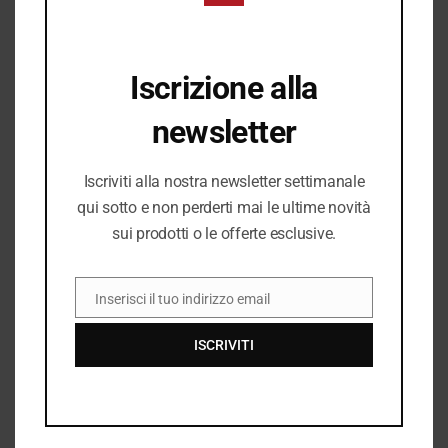
superiori a 49,99€
✔︎ Consegna da 1 a 4 giorni lavorativi in tutta Italia
✔︎ Ritiro gratuito in negozio disponibile
Iscrizione alla
newsletter
I PREZZI DEL NEGOZIO ROMANELLI POSSONO ESSERE
DIVERSI DAL NEGOZIO ONLINE
Iscriviti alla nostra newsletter settimanale
qui sotto e non perderti mai le ultime novità
sui prodotti o le offerte esclusive.
Inserisci il tuo indirizzo email
EMAIL
ISCRIVITI