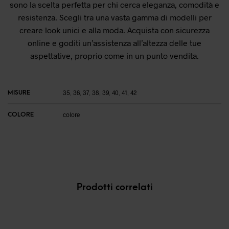
sono la scelta perfetta per chi cerca eleganza, comodità e
resistenza. Scegli tra una vasta gamma di modelli per
creare look unici e alla moda. Acquista con sicurezza
online e goditi un’assistenza all’altezza delle tue
aspettative, proprio come in un punto vendita.
MISURE
35
,
36
,
37
,
38
,
39
,
40
,
41
,
42
COLORE
colore
Prodotti correlati