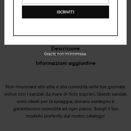
EMAIL
CATEGORIE:
DONNA
,
DONNA P/E 2026
,
E26
,
E26 DONNA
,
NUOVI ARRIVI
,
SANDALI BASSI DONNA
,
SANDALI COMFORT DONNA
,
SANDALI DONNA
ISCRIVITI
TAG:
GLITTER
Descrizione
Grazie, non mi interessa.
Informazioni aggiuntive
Non rinunciare allo stile e alla comodità nelle tue giornate
estive con i sandali da mare di Solo soprani. Questi sandali
sono ideali per la spiaggia, donano sostegno e
garantiscono comodità ad ogni passo. Scegli il tuo
modello preferito dal nostro catalogo!