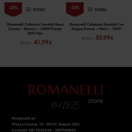
Questo
Questo
-
30
%
-
30
%
SCEGLI
SCEGLI
prodotto
prodotto
ha
ha
Romanelli Collezioni Sandali Bassi
Romanelli Collezioni Sandali Con
Donna – Bianco – 14909 Fondo
Zeppa Donna – Nero – 18291
più
più
Il
Il
5095 Npr
55,99
Il
Il
€
79,99
€
prezzo
prezzo
varianti.
varianti.
41,99
€
59,99
€
prezzo
prezzo
originale
attual
Le
Le
originale
attuale
era:
è:
opzioni
opzioni
era:
è:
79,99 €.
55,99 €
59,99 €.
41,99 €.
possono
possono
essere
essere
scelte
scelte
nella
nella
pagina
pagina
del
del
prodotto
prodotto
Romanelli srl
Piazza Cavour, 19 – 80137, Napoli (NA)
Contatti: 081 3532548 – 3897958093