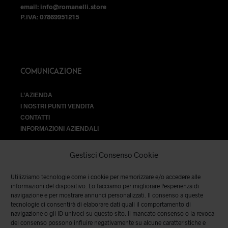
email: info@romanelli.store
P.IVA: 07869951215
COMUNICAZIONE
L’AZIENDA
I NOSTRI PUNTI VENDITA
CONTATTI
INFORMAZIONI AZIENDALI
Gestisci Consenso Cookie
Utilizziamo tecnologie come i cookie per memorizzare e/o accedere alle
VENDITA
informazioni del dispositivo. Lo facciamo per migliorare l'esperienza di
navigazione e per mostrare annunci personalizzati. Il consenso a queste
tecnologie ci consentirà di elaborare dati quali il comportamento di
SPEDIZIONI E RESI
|
TERMINI E CONDIZIONI
|
PRIVACY &
navigazione o gli ID univoci su questo sito. Il mancato consenso o la revoca
COOKIES
del consenso possono influire negativamente su alcune caratteristiche e