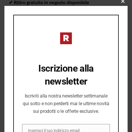
✔︎ Ritiro gratuito in negozio disponibile
CLO
THIS
MOD
I PREZZI DEL NEGOZIO ROMANELLI POSSONO ESSERE
DIVERSI DAL NEGOZIO ONLINE
Iscrizione alla
newsletter
Iscriviti alla nostra newsletter settimanale
qui sotto e non perderti mai le ultime novità
sui prodotti o le offerte esclusive.
COD:
36953_10710
Inserisci il tuo indirizzo email