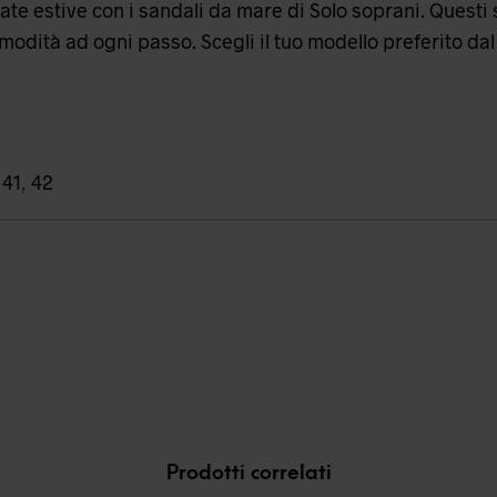
rnate estive con i sandali da mare di Solo soprani. Quest
odità ad ogni passo. Scegli il tuo modello preferito dal
,
41
,
42
Prodotti correlati