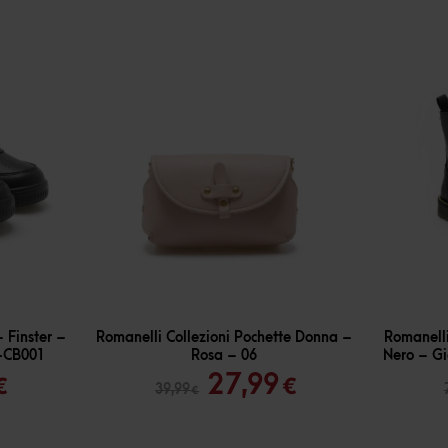
-
30
%
-
30
%
 Finster –
Romanelli Collezioni Pochette Donna –
Romanelli
-CB001
Rosa – 06
Nero – Gi
Il
Il
Il
27,99
€
€
39,99
€
o
prezzo
prezzo
prezzo
ale
attuale
originale
attuale