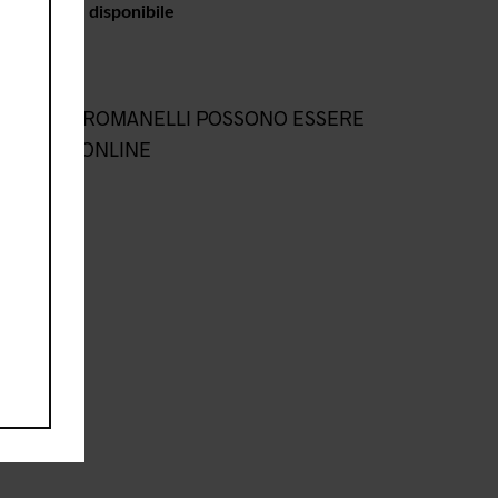
o in negozio disponibile
L NEGOZIO ROMANELLI POSSONO ESSERE
NEGOZIO ONLINE