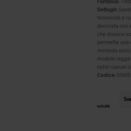
Fantasia:
Tinta
Dettagli:
Sanda
femminile e ro
decorata con e
che donano vol
permette una c
morbida assicu
modello legger
estivi casual c
Codice:
SSW5
MISURE