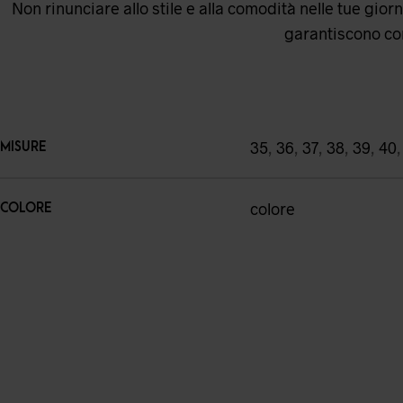
Non rinunciare allo stile e alla comodità nelle tue gio
garantiscono com
35
,
36
,
37
,
38
,
39
,
40
MISURE
colore
COLORE