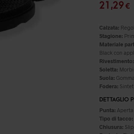
pr
I
21,29
€
or
er
Calzata:
Regol
29
Stagione:
Prim
Materiale par
Black con appli
Rivestimento:
Soletta:
Morbi
Suola:
Gomma l
Fodera:
Sintet
DETTAGLIO 
Punta:
Aperta
Tipo di tacco:
Chiusura:
Slip