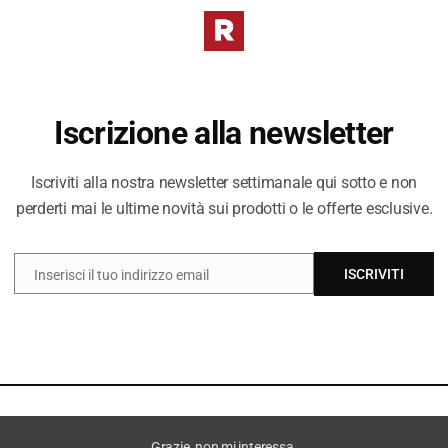
✔︎ Ritiro gratuit
I PREZZI DE
Iscrizione alla newsletter
DIVERSI DAL 
Iscriviti alla nostra newsletter settimanale qui sotto e non
perderti mai le ultime novità sui prodotti o le offerte esclusive.
ISCRIVITI
Inserisci il tuo indirizzo email
EMAIL
Grazie, non mi interessa.