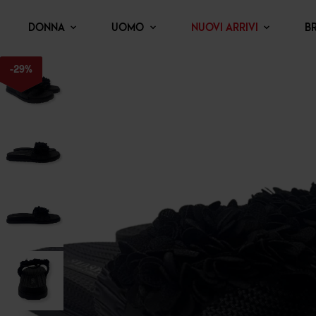
DONNA
UOMO
NUOVI ARRIVI
B
-
29
%