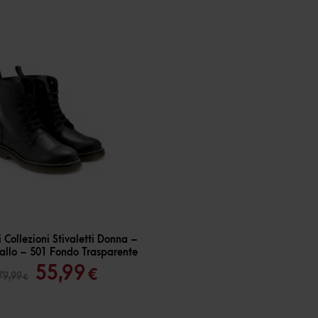
 Collezioni Stivaletti Donna –
allo – 501 Fondo Trasparente
Il
Il
55,99
€
79,99
€
prezzo
prezzo
originale
attuale