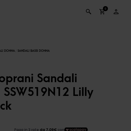
0
oprani Sandali
 SSW519N12 Lilly
ack