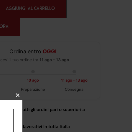
AGGIUNGI AL CARRELLO
 ORA
Ordina entro
OGGI
icevi il tuo ordine tra
11 ago - 13 ago
10 ago
11 ago - 13 ago
Preparazione
Consegna
CLOSE
THIS
MODULE
tuita per tutti gli ordini pari o superiori a
a 4 giorni lavorativi in tutta Italia