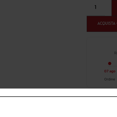
ACQUISTA
R
07 ago
Ordine
✔︎ Spedizione gra
49,99€
✔︎ Consegna da 1 