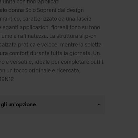
 unita con fiori applicati
lo donna Solo Soprani dal design
mantico, caratterizzato da una fascia
leganti applicazioni floreali tono su tono
ume e raffinatezza. La struttura slip-on
alzata pratica e veloce, mentre la soletta
ra comfort durante tutta la giornata. Un
o e versatile, ideale per completare outfit
on un tocco originale e ricercato.
19N12