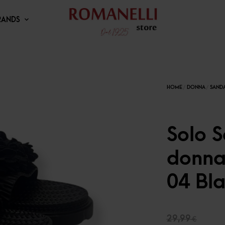
RANDS
Solo S
donna
04 Bl
Il
29,99
€