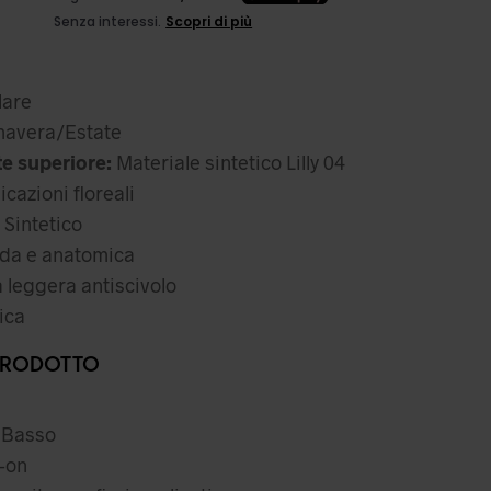
ezzo
l
iginale
prezzo
a:
attuale
are
,99 €.
è:
avera/Estate
21,29 €.
te superiore:
Materiale sintetico Lilly 04
cazioni floreali
Sintetico
da e anatomica
eggera antiscivolo
ica
PRODOTTO
Basso
-on