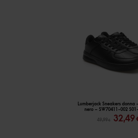
-
35
%
Lumberjack Sneakers donna –
nero – SW70411-002 S01
Il
32,49
49,99
€
prezz
origin