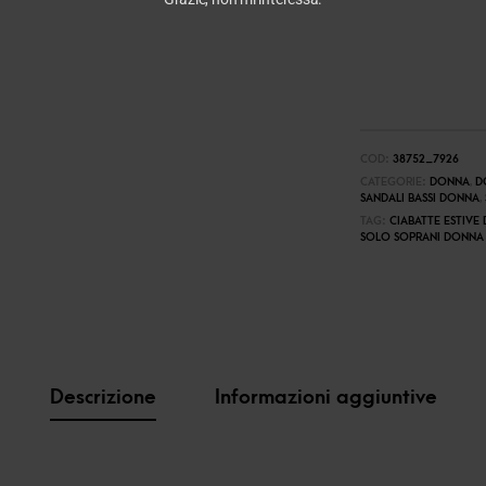
COD:
38752_7926
CATEGORIE:
DONNA
,
D
SANDALI BASSI DONNA
,
TAG:
CIABATTE ESTIVE
SOLO SOPRANI DONNA
Descrizione
Informazioni aggiuntive