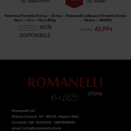
LEGGI TUTTO
SCEGLI
prodotto
ha
Valentino Pochette Donna – Divina –
Romanelli Collezioni Stivaletti Donna
Nero – Oro – Vbs1r403g
– Ebano – 882085
più
Il
Il
NON
62,99
ESAURITO
€
89,99
€
prezzo
prezzo
varianti.
DISPONIBILE
originale
attual
Le
era:
è:
opzioni
89,99 €.
62,99 €
possono
essere
scelte
nella
pagina
del
prodotto
Romanelli srl
Piazza Cavour, 19 – 80137, Napoli (NA)
Contatti: 081 3532548 – 3897958093
email: info@romanelli.store