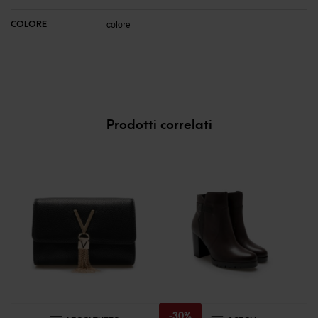
COLORE
colore
Prodotti correlati
Questo
-
30
%