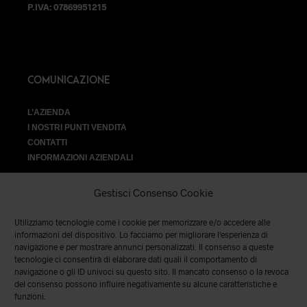
P.IVA: 07869951215
COMUNICAZIONE
L’AZIENDA
I NOSTRI PUNTI VENDITA
CONTATTI
INFORMAZIONI AZIENDALI
Gestisci Consenso Cookie
Utilizziamo tecnologie come i cookie per memorizzare e/o accedere alle
VENDITA
informazioni del dispositivo. Lo facciamo per migliorare l'esperienza di
navigazione e per mostrare annunci personalizzati. Il consenso a queste
tecnologie ci consentirà di elaborare dati quali il comportamento di
SPEDIZIONI E RESI
|
TERMINI E CONDIZIONI
|
PRIVACY &
navigazione o gli ID univoci su questo sito. Il mancato consenso o la revoca
COOKIES
del consenso possono influire negativamente su alcune caratteristiche e
funzioni.