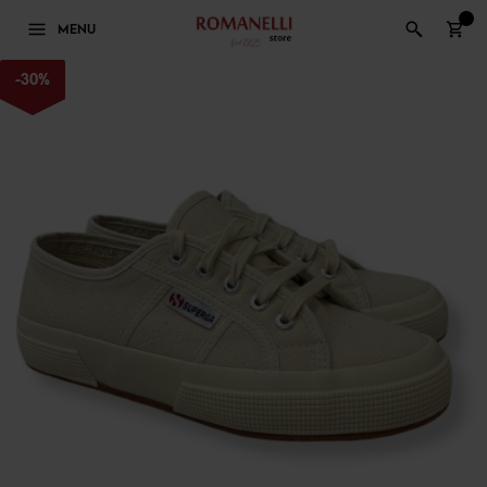
0
MENU
-
30
%