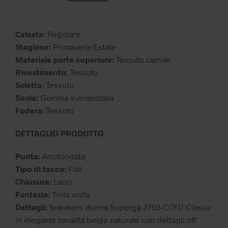
era:
è:
79,99 €.
55,99 €.
Calzata:
Regolare
Stagione:
Primavera/Estate
Materiale parte superiore:
Tessuto canvas
Rivestimento:
Tessuto
Soletta:
Tessuto
Suola:
Gomma vulcanizzata
Fodera:
Tessuto
DETTAGLIO PRODOTTO
Punta:
Arrotondata
Tipo di tacco:
Flat
Chiusura:
Lacci
Fantasia:
Tinta unita
Dettagli:
Sneakers donna Superga 2750-COTU Classic
in elegante tonalità beige naturale con dettagli off