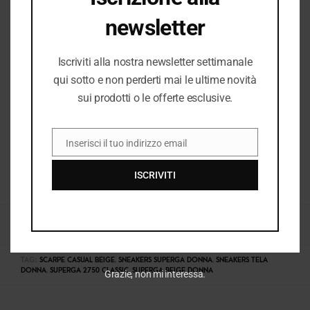
newsletter
I PREZZI DEL NEGOZIO ROMANELLI POSSONO ESSERE
Iscriviti alla nostra newsletter settimanale
DIVERSI DAL NEGOZIO ONLINE
qui sotto e non perderti mai le ultime novità
sui prodotti o le offerte esclusive.
Inserisci il tuo indirizzo email
EMAIL
Superga
ISCRIVITI
COD:
38487_10665
CATEGORIE:
DONNA
,
DONNA P/E 2026
,
E26
,
E26 DONNA
,
NUOVI ARRIVI
,
SNEAKERS DONNA
TAG:
SCARPE CASUAL BEIGE
,
SNEAKERS SUPERGA DONNA
,
SNEAKERS TELA
DONNA
,
SUPERGA 2750 CLASSIC
,
SUPERGA BEIGE DONNA
Grazie, non mi interessa.