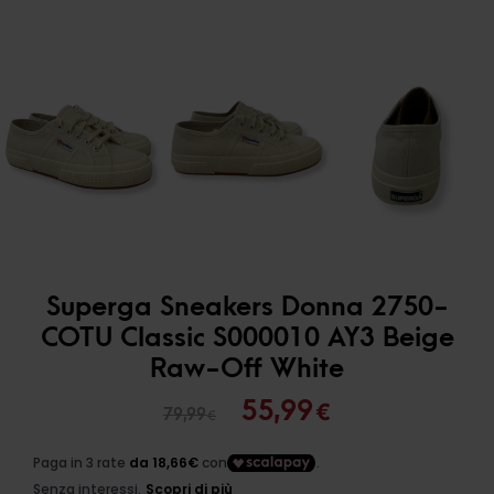
Superga Sneakers Donna 2750-
COTU Classic S000010 AY3 Beige
Raw-Off White
Il
Il
55,99
€
79,99
€
prezzo
prezzo
originale
attuale