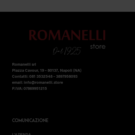
Romanelli srl
Piazza Cavour, 19 – 80137, Napoli (NA)
Contatti: 081 3532548 – 3897958093
email: info@romanelli.store
P.IVA: 07869951215
COMUNICAZIONE
L’AZIENDA