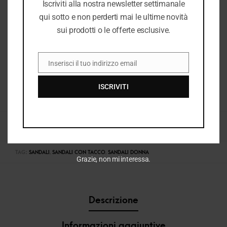
Iscriviti alla nostra newsletter settimanale
qui sotto e non perderti mai le ultime novità
sui prodotti o le offerte esclusive.
Inserisci il tuo indirizzo email
EMAIL
ISCRIVITI
COD:
37028_2259
CATEGORIE:
DONNA
,
E25
,
E25 DONNA
,
SANDALI CON TACCO DONNA
,
SANDALI
DONNA
,
VEDI TUTTO DONNA
TAG:
SANDALI
,
SANDALI CON TACCO
,
SANDALI DONNA
Grazie, non mi interessa.
Descrizione
Informazioni aggiuntive