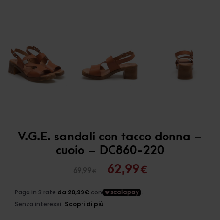
V.G.E. sandali con tacco donna –
cuoio – DC860-220
Il
Il
62,99
€
69,99
€
prezzo
prezzo
originale
attuale
era:
è: