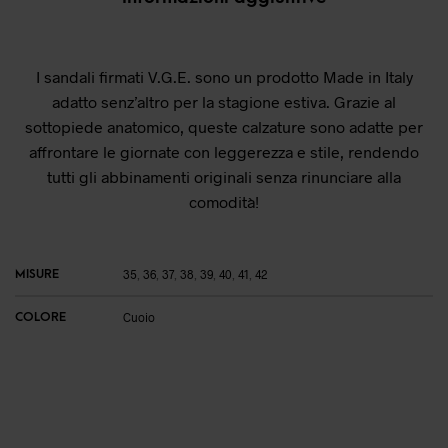
I sandali firmati V.G.E. sono un prodotto Made in Italy
adatto senz’altro per la stagione estiva. Grazie al
sottopiede anatomico, queste calzature sono adatte per
affrontare le giornate con leggerezza e stile, rendendo
tutti gli abbinamenti originali senza rinunciare alla
comodità!
MISURE
35
,
36
,
37
,
38
,
39
,
40
,
41
,
42
COLORE
Cuoio