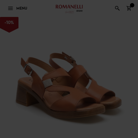
0
MENU
-
10
%