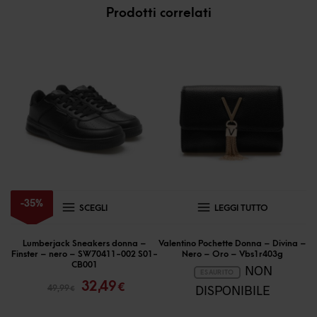
Prodotti correlati
Questo
-
35
%
SCEGLI
LEGGI TUTTO
prodotto
ha
Lumberjack Sneakers donna –
Valentino Pochette Donna – Divina –
Finster – nero – SW70411-002 S01-
Nero – Oro – Vbs1r403g
più
CB001
NON
ESAURITO
Il
Il
varianti.
32,49
€
DISPONIBILE
49,99
€
prezzo
prezzo
Le
originale
attuale