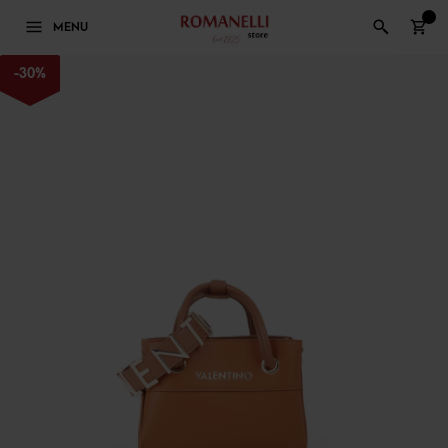
0
MENU
-
30
%