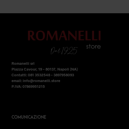
opzioni
era:
è:
49,99 €.
32,49 €.
possono
essere
scelte
nella
pagina
del
prodotto
Romanelli srl
Piazza Cavour, 19 – 80137, Napoli (NA)
Contatti: 081 3532548 – 3897958093
email: info@romanelli.store
P.IVA: 07869951215
COMUNICAZIONE