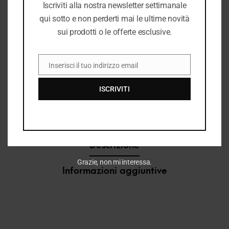
Iscriviti alla nostra newsletter settimanale
qui sotto e non perderti mai le ultime novità
sui prodotti o le offerte esclusive.
COD:
32820_1466_148
Inserisci il tuo indirizzo email
CATEGORIE:
BORSE & ACCESSORI DONNA
,
BORSE DONNA
,
DONNA
,
DONNA P/E
EMAIL
2026
,
E26
,
E26 DONNA
,
NUOVI ARRIVI
ISCRIVITI
TAG:
BORSA
,
BORSA DONNA
Descrizione
Grazie, non mi interessa.
Informazioni aggiuntive