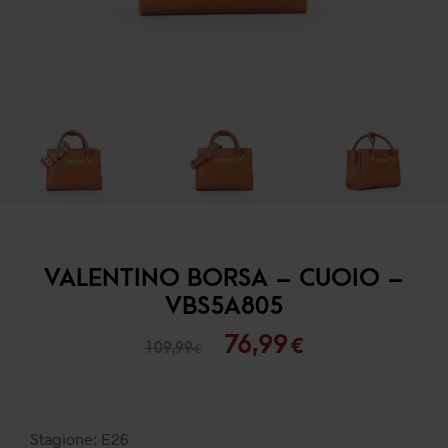
VALENTINO BORSA – CUOIO –
VBS5A805
Il
Il
76,99
€
109,99
€
prezzo
prezzo
originale
attuale
era:
è:
Stagione: E26