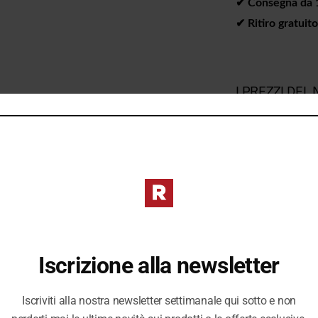
✔︎ Consegna da 1 
✔︎ Ritiro gratuit
I PREZZI DE
DIVERSI DAL 
Iscrizione alla newsletter
Iscriviti alla nostra newsletter settimanale qui sotto e non