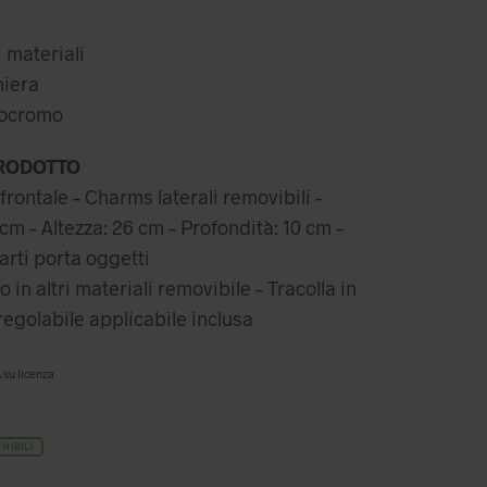
riginale
attuale
ra:
è:
i materiali
19,99 €.
83,99 €.
niera
nocromo
RODOTTO
frontale – Charms laterali removibili –
m – Altezza: 26 cm – Profondità: 10 ​​cm –
rti porta oggetti
in altri materiali removibile – Tracolla in
 regolabile applicabile inclusa
 su licenza
NIBILI