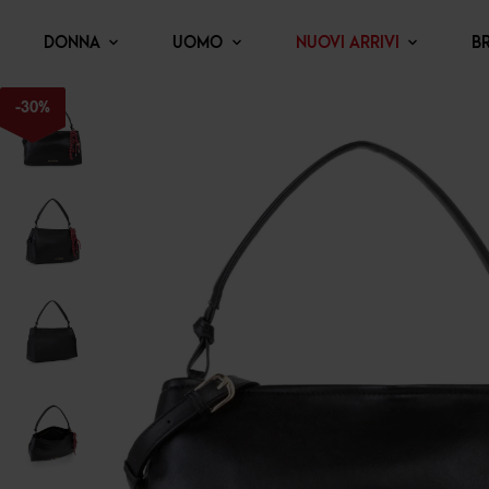
DONNA
UOMO
NUOVI ARRIVI
B
-
30
%