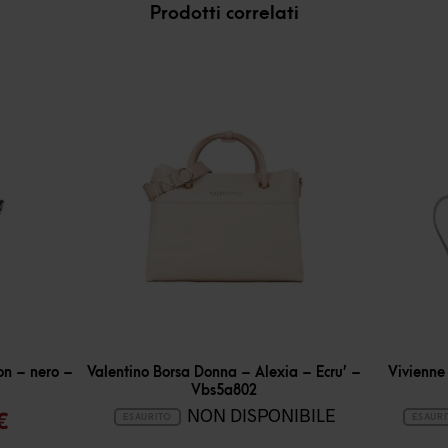
Prodotti correlati
on – nero –
Valentino Borsa Donna – Alexia – Ecru’ –
Vivienne
Vbs5a802
Il
NON DISPONIBILE
€
ESAURITO
ESAUR
o
prezzo