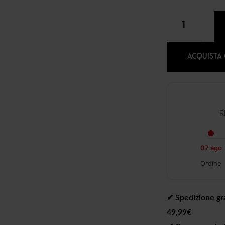
ACQUISTA
R
07 ago
Ordine
✔︎ Spedizione gra
49,99€