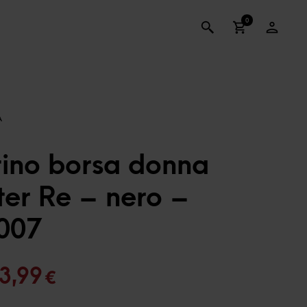
0
tino borsa donna
ter Re – nero –
007
Il
3,99
€
rezzo
prezzo