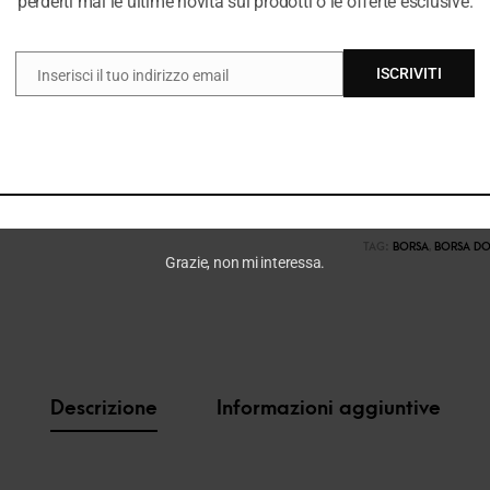
perderti mai le ultime novità sui prodotti o le offerte esclusive.
ISCRIVITI
Inserisci il tuo indirizzo email
EMAIL
COD:
37275_2300_148
CATEGORIE:
BORSE & 
TUTTO ACCESSORI DO
TAG:
BORSA
,
BORSA D
Grazie, non mi interessa.
Descrizione
Informazioni aggiuntive