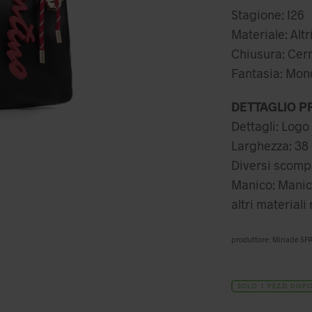
o
Stagione: I26
e
Materiale: Altr
1
Chiusura: Cer
Fantasia: Mo
DETTAGLIO P
Dettagli: Logo 
Larghezza: 38 c
Diversi scompa
Manico: Manico 
altri materiali
produttore: Miriade SPA
SOLO 1 PEZZI DISPO