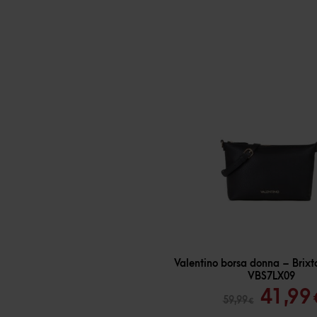
-
30
%
Valentino borsa donna – Brixt
VBS7LX09
Il
41,99
59,99
€
prezz